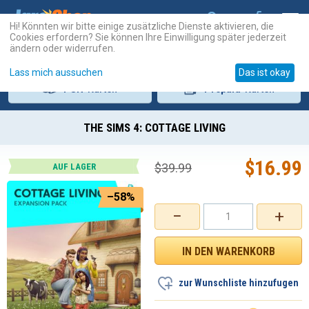
Hi! Könnten wir bitte einige zusätzliche Dienste aktivieren, die
Cookies erfordern? Sie können Ihre Einwilligung später jederzeit
ändern oder widerrufen.
Lass mich aussuchen
Das ist okay
PSN
-Karten
Prepaid
-Karten
THE SIMS 4: COTTAGE LIVING
$
16.99
$
39.99
AUF LAGER
–58%
−
+
zur Wunschliste hinzufugen