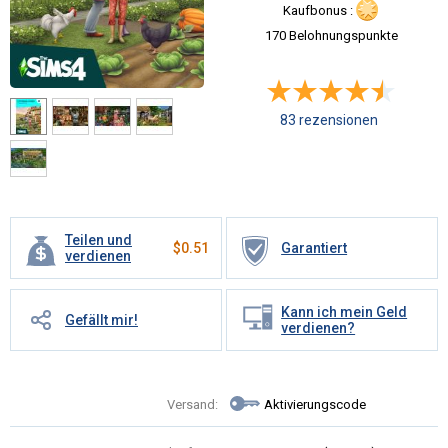
Kaufbonus :
170 Belohnungspunkte
83 rezensionen
Teilen und
$
0.51
Garantiert
verdienen
Kann ich mein Geld
Gefällt mir!
verdienen?
Versand:
Aktivierungscode