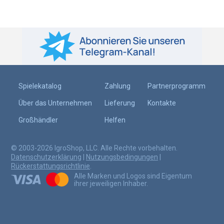
Spielekatalog
Zahlung
Partnerprogramm
Über das Unternehmen
Lieferung
Kontakte
Großhändler
Helfen
© 2003-2026 IgroShop, LLC. Alle Rechte vorbehalten.
Datenschutzerklärung
|
Nutzungsbedingungen
|
Rückerstattungsrichtlinie
.
Alle Marken und Logos sind Eigentum
ihrer jeweiligen Inhaber.