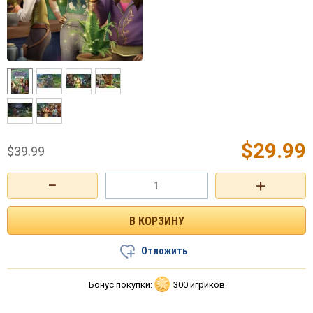
$
29.99
$
39.99
−
+
Отложить
Бонус покупки:
300 игриков