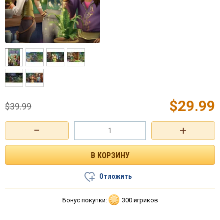
$
29.99
$
39.99
−
+
Отложить
Бонус покупки:
300 игриков