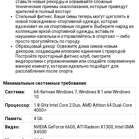
ставьте новые рекорды и осваивайте сложные
технические приемы скалолазания, которые приведут
зрителей в полный восторг.
Стильный фитнес. Ваши симы теперь могут щеголять в
новой повседневно-спортивной одежде, которая
вдохновит их на спортивные подвиги. Выберите наряд из
коллекции яркой спортивной одежды, вставьте
наушники-капельки и отправляйтесь в спортзал — либо
просто прогуляйтесь по городу.
Образцовый декор. Освежите дома симов новым
декором, создающим иллюзию единения с природой.
Постройте просторный фитнес-клуб, смотрите
видеоролики с упражнениями или создайте современную
ванную комнату, которая идеально подойдет для
расслабления после спорта
Минимальные системные требования:
Система:
64-битная Windows 7, Windows 8.1 или Windows
10
Процессор:
1.8 GHz Intel Core 2 Duo, AMD Athlon 64 Dual-Core
4000+
Память:
4 Gb
Видео:
NVIDIA GeForce 6600, ATI Radeon X1300, Intel GMA
X4500