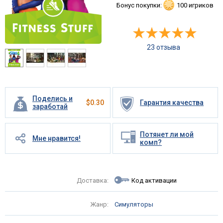
Бонус покупки:
100 игриков
23 отзыва
Поделись и
$
0.30
Гарантия качества
заработай
Потянет ли мой
Мне нравится!
комп?
Доставка:
Код активации
Жанр:
Симуляторы