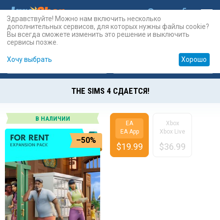
Здравствуйте! Можно нам включить несколько
дополнительных сервисов, для которых нужны файлы cookie?
Вы всегда сможете изменить это решение и выключить
сервисы позже.
Хочу выбрать
Хорошо
Карты
PSN
Карты
Prepaid
THE SIMS 4 СДАЕТСЯ!
В НАЛИЧИИ
EA
Xbox
EA App
Xbox Live
–50%
$
19.99
$
36.99