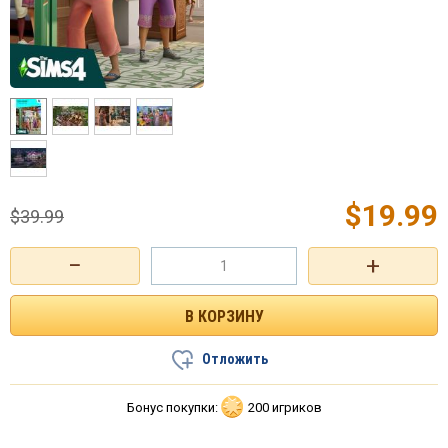
$
19.99
$
39.99
−
+
Отложить
Бонус покупки:
200 игриков