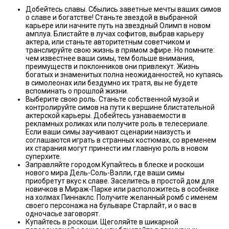
Добейтесь славы. Сбылись заветные мечты ваших симов
о славе и богатстве! Станьте звездой в выбранной
карьере или начните путь на звездный Олимп в новом
амплуа. Блистайте в лучах софитов, выбрав карьеру
актера, или станьте авторитетным советчиком и
транслируйте свою жизнь в прямом эфире. Но помните:
чем известнее ваши симы, тем больше внимания,
преимуществ и поклонников они привлекут. Жизнь
богатых и знаменитых полна неожиданностей, но купаясь
в симолеонах или бездумно их тратя, вы не будете
вспоминать о прошлой жизни.
Выберите свою роль. Станьте собственной музой и
контролируйте симов на пути к вершине блистательной
актерской карьеры. Добейтесь узнаваемости в
рекламных роликах или получите роль в телесериале.
Если ваши симы заучивают сценарии наизусть и
соглашаются играть в странных костюмах, со временем
их старания могут принести им главную роль в новом
суперхите.
Заправляйте городом.Купайтесь в блеске и роскоши
нового мира Дель-Соль-Вэлли, где ваши симы
приобретут вкус к славе. Заселитесь в простой дом для
новичков в Мираж-Парке или расположитесь в особняке
на холмах Пиннаклс. Получите желанный ромб с именем
своего персонажа на бульваре Старлайт, и о вас в
одночасье заговорят.
Купайтесь в роскоши. Щеголяйте в шикарной