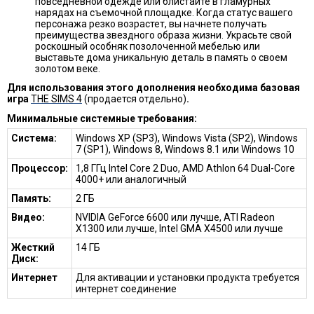
повседневной одежде или блистайте в гламурных
нарядах на съемочной площадке. Когда статус вашего
персонажа резко возрастет, вы начнете получать
преимущества звездного образа жизни. Украсьте свой
роскошный особняк позолоченной мебелью или
выставьте дома уникальную деталь в память о своем
золотом веке.
Для использования этого дополнения необходима базовая
игра
THE SIMS 4
(продается отдельно)
.
Минимальные системные требования:
Система:
Windows XP (SP3), Windows Vista (SP2), Windows
7 (SP1), Windows 8, Windows 8.1 или Windows 10
Процессор:
1,8 ГГц Intel Core 2 Duo, AMD Athlon 64 Dual-Core
4000+ или аналогичный
Память:
2 ГБ
Видео:
NVIDIA GeForce 6600 или лучше, ATI Radeon
X1300 или лучше, Intel GMA X4500 или лучше
Жесткий
14 ГБ
Диск:
Интернет
Для активации и установки продукта требуется
интернет соединение