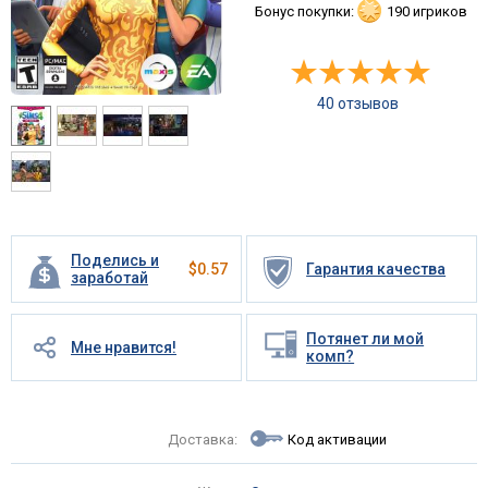
Бонус покупки:
190 игриков
40 отзывов
Поделись и
$
0.57
Гарантия качества
заработай
Потянет ли мой
Мне нравится!
комп?
Доставка:
Код активации