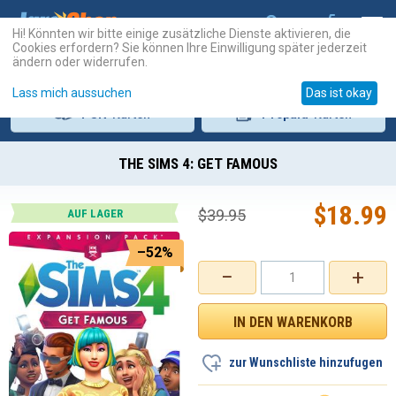
Hi! Könnten wir bitte einige zusätzliche Dienste aktivieren, die
Cookies erfordern? Sie können Ihre Einwilligung später jederzeit
ändern oder widerrufen.
Lass mich aussuchen
Das ist okay
PSN
-Karten
Prepaid
-Karten
THE SIMS 4: GET FAMOUS
$
18.99
$
39.95
AUF LAGER
–52%
−
+
zur Wunschliste hinzufugen