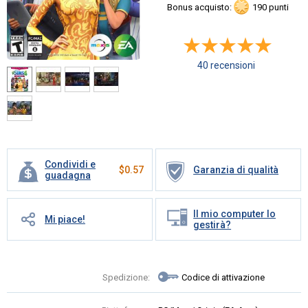
Bonus acquisto:
190 punti
40 recensioni
Condividi e
$
0.57
Garanzia di qualità
guadagna
Il mio computer lo
Mi piace!
gestirà?
Spedizione:
Codice di attivazione