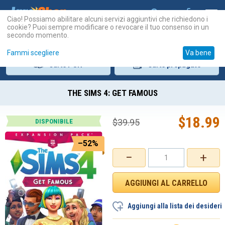
Ciao! Possiamo abilitare alcuni servizi aggiuntivi che richiedono i
cookie? Puoi sempre modificare o revocare il tuo consenso in un
secondo momento.
Fammi scegliere
Va bene
Carte
PSN
Carte
prepagate
THE SIMS 4: GET FAMOUS
$
18.99
$
39.95
DISPONIBILE
–52%
−
+
Aggiungi alla lista dei desideri