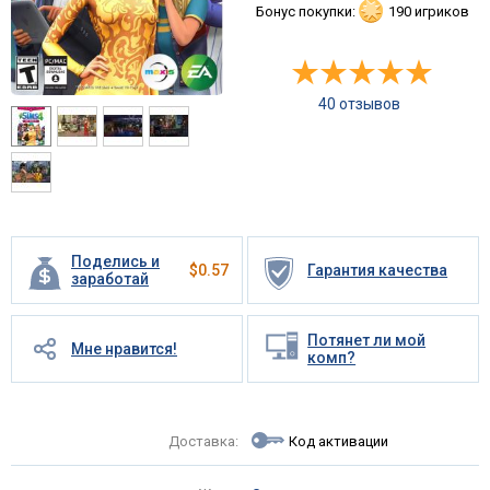
Бонус покупки:
190 игриков
40 отзывов
Поделись и
$
0.57
Гарантия качества
заработай
Потянет ли мой
Мне нравится!
комп?
Доставка:
Код активации