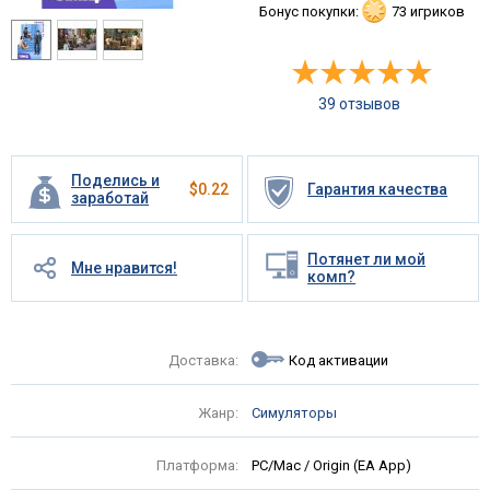
Бонус покупки:
73 игриков
39 отзывов
Поделись и
$
0.22
Гарантия качества
заработай
Потянет ли мой
Мне нравится!
комп?
Доставка:
Код активации
Жанр:
Симуляторы
Платформа:
PC/Mac / Origin (EA App)