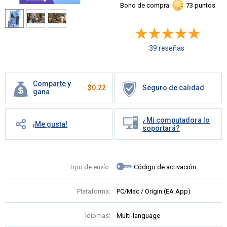
Bono de compra:
73 puntos
39 reseñas
Comparte y
$
0.22
Seguro de calidad
gana
¿Mi computadora lo
¡Me gusta!
soportará?
Tipo de envío:
Código de activación
Plataforma:
PC/Mac / Origin (EA App)
Idiomas:
Multi-language