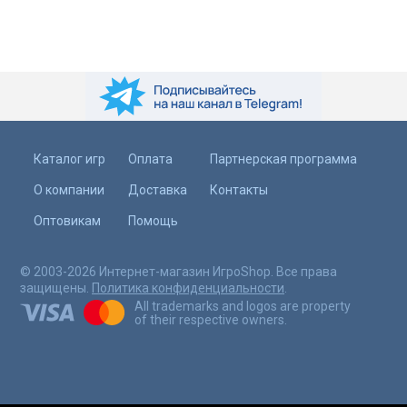
Каталог игр
Оплата
Партнерская программа
О компании
Доставка
Контакты
Оптовикам
Помощь
© 2003-2026 Интернет-магазин ИгроShop. Все права
защищены.
Политика конфиденциальности
.
All trademarks and logos are property
of their respective owners.