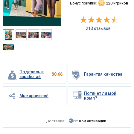
Бонус покупки:
220 игриков
213 отзывов
Поделись и
$
0.66
Гарантия качества
заработай
Потянет ли мой
Мне нравится!
комп?
Доставка:
Код активации