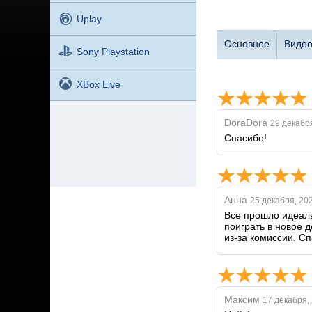
Uplay
Основное
Виде
Sony Playstation
XBox Live
DoraDora
29 декабр
Спасибо!
Анна
25 декабря, 20
Все прошло идеаль
поиграть в новое 
из-за комиссии. Сп
Максим
17 декабря,