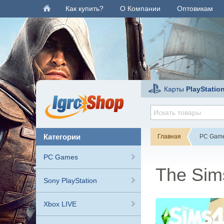
Как купить?
О Компании
Оптовикам
Карты
PlayStatio
категории
Главная
PC Gam
PC Games
The Sim
Sony PlayStation
Xbox LIVE