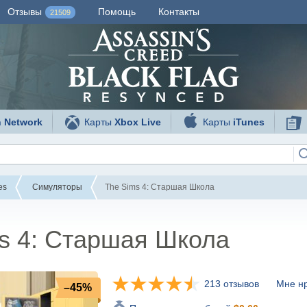
Отзывы
Помощь
Контакты
21509
n Network
Карты
Xbox Live
Карты
iTunes
es
Симуляторы
The Sims 4: Старшая Школа
s 4: Старшая Школа
213 отзывов
Мне нр
–45%