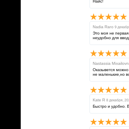
Найс!
Nadia Raro
9 декабр
Это моя не первая 
неудобно для ввода
Nastassia Mixailovn
Оказывется можно и
не маленькие,но вс
Kate R
8 декабря, 20
Быстро и удобно. В