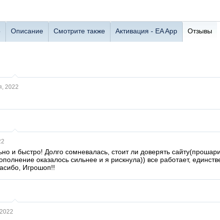
о
Описание
Смотрите также
Активация - EA App
Отзывы
я, 2022
22
но и быстро! Долго сомневалась, стоит ли доверять сайту(прошарил
дополнение оказалось сильнее и я рискнула)) все работает, единс
асибо, Игрошоп!!
 2022