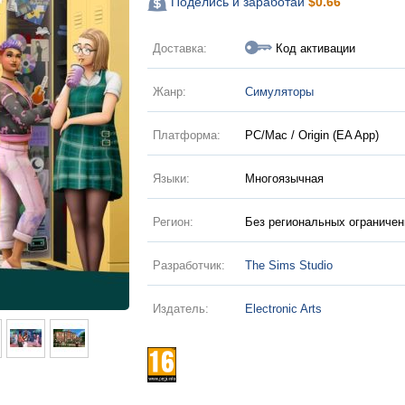
Поделись и заработай
$
0.66
Доставка:
Код активации
Жанр:
Симуляторы
Платформа:
PC/Mac / Origin (EA App)
Языки:
Многоязычная
Регион:
Без региональных ограничен
Разработчик:
The Sims Studio
Издатель:
Electronic Arts