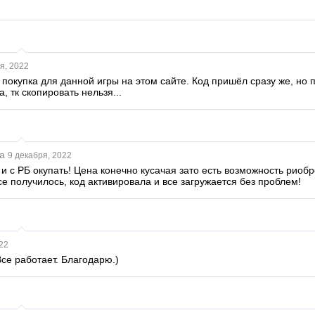
я, 2022
покупка для данной игры на этом сайте. Код пришёл сразу же, но 
, тк скопировать нельзя...
a
9 декабря, 2022
 с РБ окупать! Цена конечно кусачая зато есть возможность риобр
е получилось, код активировала и все загружается без проблем!
22
се работает. Благодарю.)