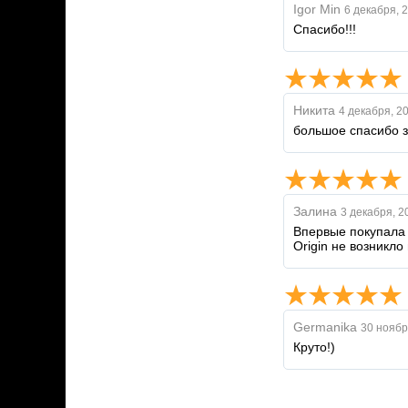
Igor Min
6 декабря, 
Спасибо!!!
Никита
4 декабря, 2
большое спасибо з
Залина
3 декабря, 2
Впервые покупала 
Origin не возникло
Germanika
30 ноябр
Круто!)