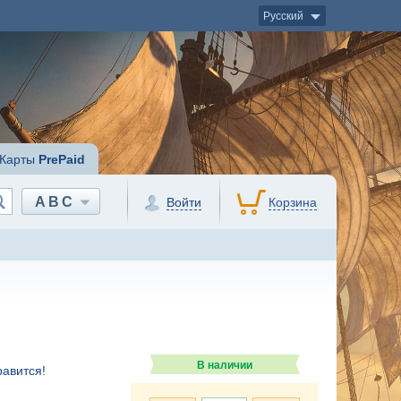
Русский
Карты
PrePaid
ABC
Войти
Корзина
В наличии
авится!