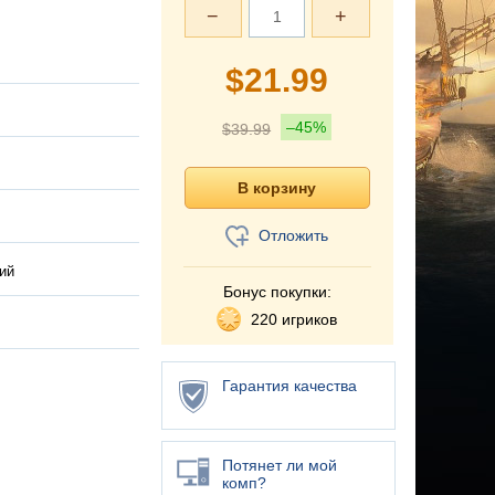
−
+
$
21.99
–45%
$
39.99
Отложить
ий
Бонус покупки:
220 игриков
Гарантия качества
Потянет ли мой
комп?