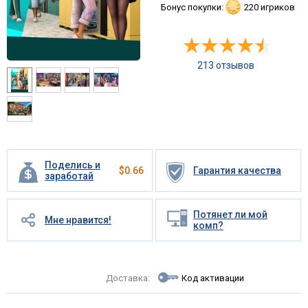
Бонус покупки:
220 игриков
213 отзывов
Поделись и
$
0.66
Гарантия качества
заработай
Потянет ли мой
Мне нравится!
комп?
Доставка:
Код активации