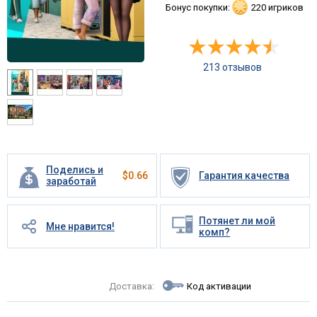
Бонус покупки:
220 игриков
213 отзывов
Поделись и
$
0.66
Гарантия качества
заработай
Потянет ли мой
Мне нравится!
комп?
Доставка:
Код активации