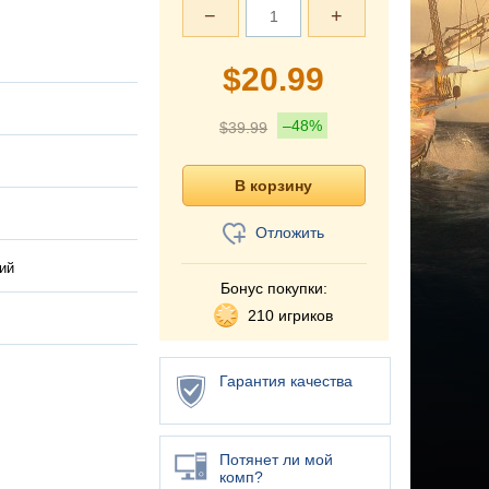
−
+
$
20.99
–48%
$
39.99
Отложить
ий
Бонус покупки:
210 игриков
Гарантия качества
Потянет ли мой
комп?