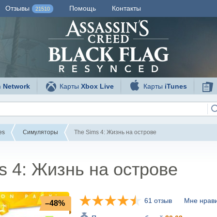
Отзывы
Помощь
Контакты
21510
n Network
Карты
Xbox Live
Карты
iTunes
es
Симуляторы
The Sims 4: Жизнь на острове
s 4: Жизнь на острове
61 отзыв
Мне нрави
–48%