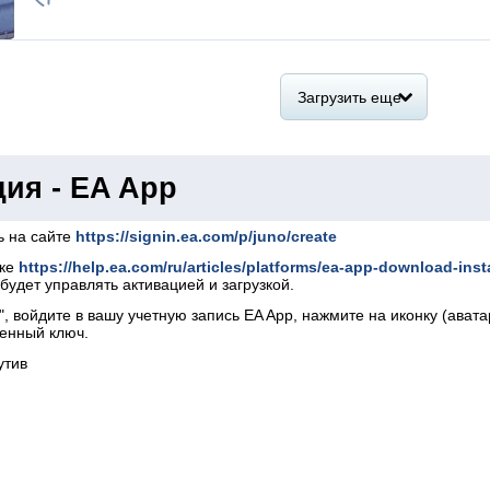
Загрузить еще
ия - EA App
ь на сайте
https://signin.ea.com/p/juno/create
лке
https://help.ea.com/ru/articles/platforms/ea-app-download-inst
будет управлять активацией и загрузкой.
p", войдите в вашу учетную запись EA App, нажмите на иконку (ават
ленный ключ.
утив