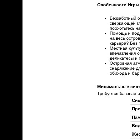
Особенности Игры
Беззаботный о
сверкающей гл
поохотьтесь на
Помощь и подд
на весь остро
карьера? Без 
Местная культ
впечатления о
деликатесы и 
Островная атм
снаряжение дл
обихода и бар
Минимальные сист
Требуется базовая и
Сис
Про
Пам
Вид
Жес