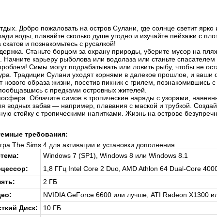
тдых. Добро пожаловать на остров Сулани, где солнце светит ярко
ади воды, плавайте сколько душе угодно и изучайте пейзажи с пло
 скатов и познакомьтесь с русалкой!
ержка. Станьте борцом за охрану природы, уберите мусор на пляж
в. Начните карьеру рыболова или водолаза или станьте спасателем
проблем! Симы могут подрабатывать или ловить рыбу, чтобы не ос
ура. Традиции Сулани уходят корнями в далекое прошлое, и ваши 
т нового образа жизни, посетив пикник с грилем, познакомившись
пообщавшись с предками островных жителей.
осфера. Облачите симов в тропические наряды с узорами, навеян
я водных забав — например, плавания с маской и трубкой. Созда
ную стойку с тропическими напитками. Жизнь на острове безупречна
емные требования:
гра The Sims 4 для активации и установки дополнения
тема:
Windows 7 (SP1), Windows 8 или Windows 8.1
цессор:
1,8 ГГц Intel Core 2 Duo, AMD Athlon 64 Dual-Core 40
ять:
2 ГБ
ео:
NVIDIA GeForce 6600 или лучше, ATI Radeon X1300 и
ткий Диск:
10 ГБ