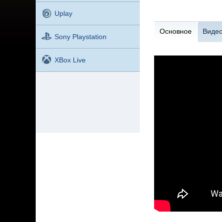
Uplay
Основное
Виде
Sony Playstation
XBox Live