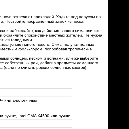
 и ночи встречают прохладой. Ходите под парусом по
та. Постройте несравненный замок из песка,
ах и наблюдайте, как действия вашего сима влияют
 и охраняйте спокойствие местных жителей. Не нужна
таться голодными.
симы узнают много нового. Симы получат полные
 с местным фольклором, попробовав тропические
ными солнцем, песком и волнами, или же выберите
йте собственный рай, добавив предметы домашнего
 (если не считать редких солнечных ожогов).
00+ или аналогичный
ли лучше, Intel GMA X4500 или лучше