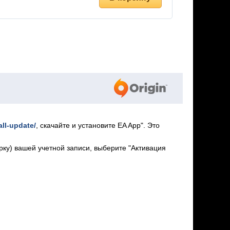
all-update/
, скачайте и установите EA App". Это
арку) вашей учетной записи, выберите "Активация