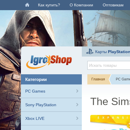
Как купить?
О Компании
Оптовикам
Карты
PlayStatio
категории
Главная
PC Gam
PC Games
The Sim
Sony PlayStation
Xbox LIVE