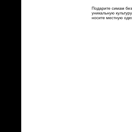
Подарите симам безз
уникальную культуру
носите местную оде