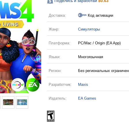
Поделись и заработай
$
0.63
Доставка:
Код активации
Жанр:
Симуляторы
Платформа:
PC/Mac / Origin (EA App)
Языки:
Многоязычная
Регион:
Без региональных ограничен
Разработчик:
Maxis
Издатель:
EA Games