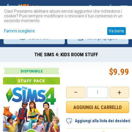
Ciao! Possiamo abilitare alcuni servizi aggiuntivi che richiedono i
cookie? Puoi sempre modificare o revocare il tuo consenso in un
secondo momento.
Fammi scegliere
Va bene
Carte
PSN
Carte
prepagate
THE SIMS 4: KIDS ROOM STUFF
$
9.99
DISPONIBILE
−
+
Aggiungi alla lista dei desideri