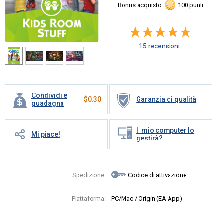
Bonus acquisto:
100 punti
15 recensioni
Condividi e
$
0.30
Garanzia di qualità
guadagna
Il mio computer lo
Mi piace!
gestirà?
Spedizione:
Codice di attivazione
Piattaforma:
PC/Mac / Origin (EA App)