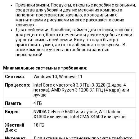
Признаки жизни. Продукты, открытые коробки с хлопьями,
средства для уборки и другие мелочи из комплекта
наполнят пространство жизнью, а холодильник с
магнитиками и рисунками многое расскажет о своих
хозяевах.
Для всей семьи. Ланчбокс, таймер для готовки, планшет
для рецептов, банка с печеньем и другие удобные вещи
упростят жизнь всей семьи. Кому-то надо быстро
приготовить ужин, а кто-то забежал за перекусом... В
этом комплекте учтены потребности занятых
персонажей!
Минимальные системные требования:
Система:
Windows 10, Windows 11
Процессор:
Intel Core с частотой 3,3 ГГц i3-3220 (2 ядра, 4
потока), AMD Ryzen 3 1200 3,1 ГГц (4 ядра) или
лучше
Память:
4 ГБ
Видео:
NVIDIA GeForce 6600 или лучше, ATI Radeon
X1300 или лучше, Intel GMA X4500 или лучше
Жесткий
18 ГБ
Диск:
Интернет
Для активации и установки продукта требуется