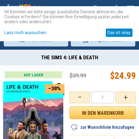
Hi! Könnten wir bitte einige zusätzliche Dienste aktivieren, die
Cookies erfordern? Sie können Ihre Einwilligung später jederzeit
ändern oder widerrufen.
Lass mich aussuchen
Das ist okay
PSN
-Karten
Prepaid
-Karten
THE SIMS 4: LIFE & DEATH
$
24.99
$
39.99
AUF LAGER
–38%
−
+
zur Wunschliste hinzufugen