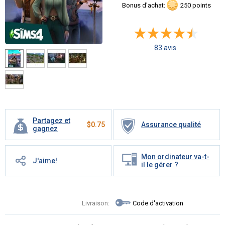
Bonus d'achat:
250 points
83 avis
Partagez et
$
0.75
Assurance qualité
gagnez
Mon ordinateur va-t-
J'aime!
il le gérer ?
Livraison:
Code d'activation