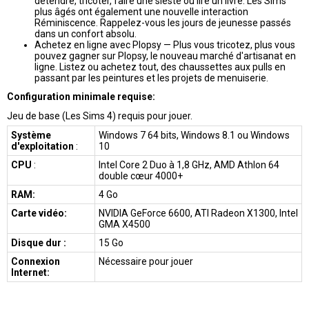
détendre, tricoter, faire une sieste ou lire un livre. Les Sims
plus âgés ont également une nouvelle interaction
Réminiscence. Rappelez-vous les jours de jeunesse passés
dans un confort absolu.
Achetez en ligne avec Plopsy — Plus vous tricotez, plus vous
pouvez gagner sur Plopsy, le nouveau marché d'artisanat en
ligne. Listez ou achetez tout, des chaussettes aux pulls en
passant par les peintures et les projets de menuiserie.
Configuration minimale requise:
Jeu de base (Les Sims 4) requis pour jouer.
Système
Windows 7 64 bits, Windows 8.1 ou Windows
d'exploitation
:
10
CPU
:
Intel Core 2 Duo à 1,8 GHz, AMD Athlon 64
double cœur 4000+
RAM:
4 Go
Carte vidéo:
NVIDIA GeForce 6600, ATI Radeon X1300, Intel
GMA X4500
Disque dur :
15 Go
Connexion
Nécessaire pour jouer
Internet: