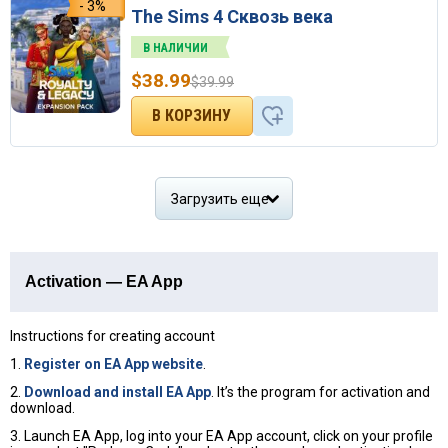
- 3%
The Sims 4 Сквозь века
В НАЛИЧИИ
$
38.99
$
39.99
Загрузить еще
Activation — EA App
Instructions for creating account
1.
Register on EA App website
.
2.
Download and install EA App
. It’s the program for activation and
download.
3. Launch EA App, log into your EA App account, click on your profile