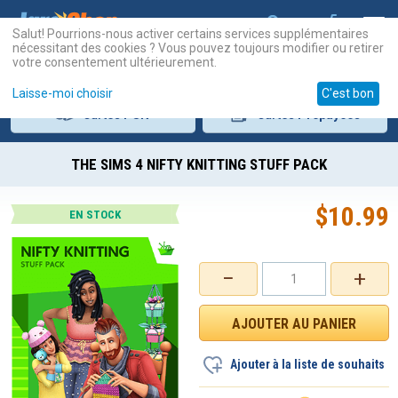
Salut! Pourrions-nous activer certains services supplémentaires
nécessitant des cookies ? Vous pouvez toujours modifier ou retirer
votre consentement ultérieurement.
Laisse-moi choisir
C'est bon
Cartes
PSN
Cartes
Prépayées
THE SIMS 4 NIFTY KNITTING STUFF PACK
$
10.99
EN STOCK
−
+
Ajouter à la liste de souhaits