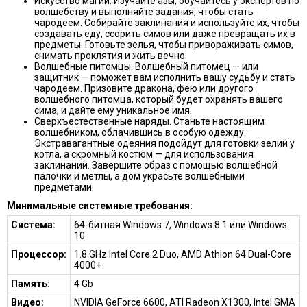
Искусство магии. Изучайте азы, обучайтесь у экспертов по
волшебству и выполняйте задания, чтобы стать
чародеем. Собирайте заклинания и используйте их, чтобы
создавать еду, ссорить симов или даже превращать их в
предметы. Готовьте зелья, чтобы привораживать симов,
снимать проклятия и жить вечно
Волшебные питомцы. Волшебный питомец — или
защитник — поможет вам исполнить вашу судьбу и стать
чародеем. Призовите дракона, фею или другого
волшебного питомца, который будет охранять вашего
сима, и дайте ему уникальное имя.
Сверхъестественные наряды. Станьте настоящим
волшебником, облачившись в особую одежду.
Экстравагантные одеяния подойдут для готовки зелий у
котла, а скромный костюм — для использования
заклинаний. Завершите образ с помощью волшебной
палочки и метлы, а дом украсьте волшебными
предметами.
Минимальные системные требования:
Система:
64-битная Windows 7, Windows 8.1 или Windows
10
Процессор:
1.8 GHz Intel Core 2 Duo, AMD Athlon 64 Dual-Core
4000+
Память:
4 Gb
Видео:
NVIDIA GeForce 6600, ATI Radeon X1300, Intel GMA