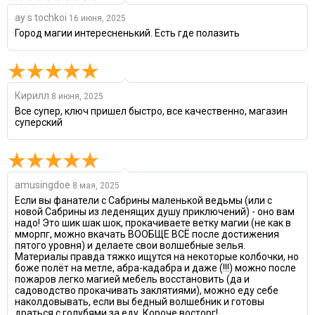
ay s tochkoi
16 июня, 2025
Город магии интересненький. Есть где полазить
Кирилл
8 июня, 2025
Все супер, ключ пришел быстро, все качественно, магазин
суперский
amusingdoe
8 мая, 2025
Если вы фанатели с Сабрины маленькой ведьмы (или с
новой Сабрины из леденящих душу приключений) - оно вам
надо! Это шик шак шок, прокачиваете ветку магии (не как в
мморпг, можно вкачать ВООБЩЕ ВСЁ после достижения
пятого уровня) и делаете свои волшебные зелья.
Материалы правда тяжко ищутся на некоторые колбочки, но
боже полёт на метле, абра-кадабра и даже (!!!) можно после
пожаров легко магией мебель восстановить (да и
садоводство прокачивать заклятиями), можно еду себе
наколдовывать, если вы бедный волшебник и готовы
драться с голубями за еду. Короче восторг!