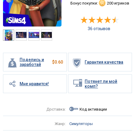
Бонус покупки:
200 игриков
36 отзывов
Поделись и
$
0.60
Гарантия качества
заработай
Потянет ли мой
Мне нравится!
комп?
Доставка:
Код активации
Жанр:
Симуляторы