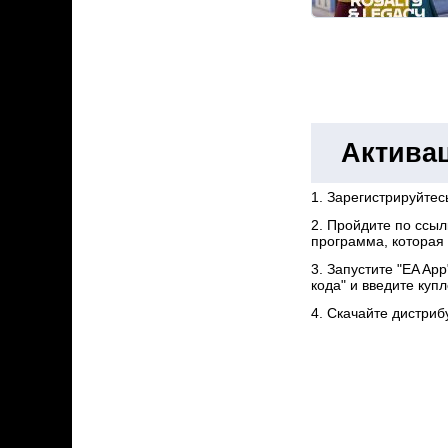
Активац
1. Зарегистрируйтес
2. Пройдите по ссы
программа, которая 
3. Запустите "EA Ap
кода" и введите куп
4. Скачайте дистриб