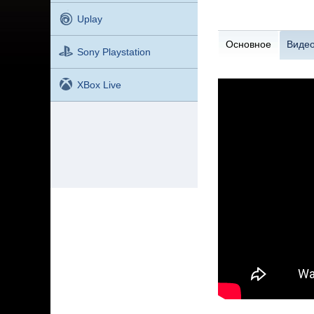
Uplay
Основное
Виде
Sony Playstation
XBox Live