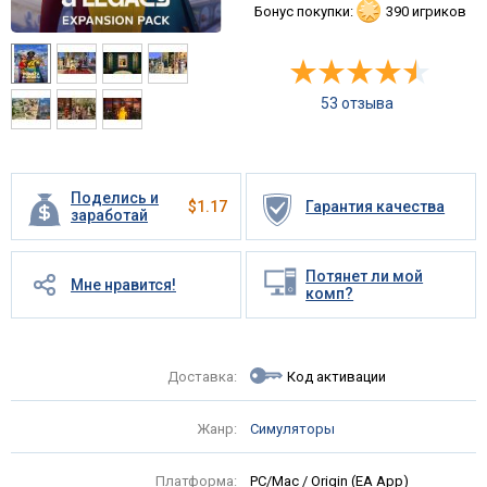
Бонус покупки:
390 игриков
53 отзыва
Поделись и
$
1.17
Гарантия качества
заработай
Потянет ли мой
Мне нравится!
комп?
Доставка:
Код активации
Жанр:
Симуляторы
Платформа:
PC/Mac / Origin (EA App)