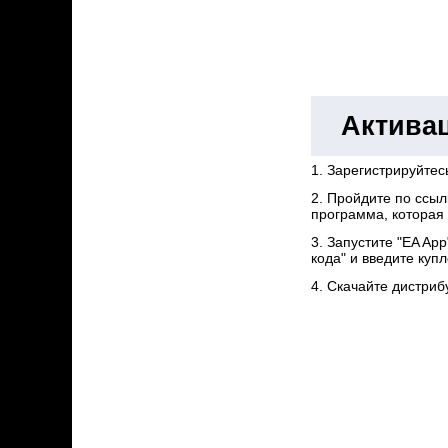
Активац
1. Зарегистрируйтес
2. Пройдите по ссы
программа, которая 
3. Запустите "EA Ap
кода" и введите куп
4. Скачайте дистриб