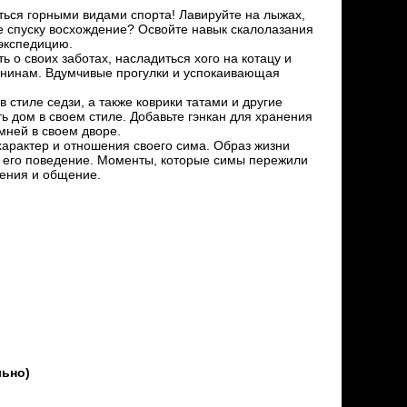
ться горными видами спорта! Лавируйте на лыжах,
те спуску восхождение? Освойте навык скалолазания
экспедицию.
 о своих заботах, насладиться хого на котацу и
внинам. Вдумчивые прогулки и успокаивающая
 стиле седзи, а также коврики татами и другие
 дом в своем стиле. Добавьте гэнкан для хранения
мней в своем дворе.
характер и отношения своего сима. Образ жизни
т его поведение. Моменты, которые симы пережили
шения и общение.
льно)