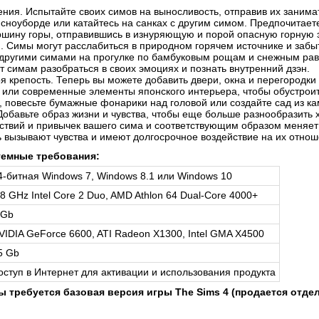
ия. Испытайте своих симов на выносливость, отправив их занима
 сноуборде или катайтесь на санках с другим симом. Предпочитае
ршину горы, отправившись в изнуряющую и порой опасную горную 
н. Симы могут расслабиться в природном горячем источнике и забыть
другими симами на прогулке по бамбуковым рощам и снежным ра
т симам разобраться в своих эмоциях и познать внутренний дзэн.
 крепость. Теперь вы можете добавить двери, окна и перегородки в
или современные элементы японского интерьера, чтобы обустроить
, повесьте бумажные фонарики над головой или создайте сад из ка
Добавьте образ жизни и чувства, чтобы еще больше разнообразить 
йствий и привычек вашего сима и соответствующим образом меняе
ь вызывают чувства и имеют долгосрочное воздействие на их отно
емные требования:
4-битная Windows 7, Windows 8.1 или Windows 10
.8 GHz Intel Core 2 Duo, AMD Athlon 64 Dual-Core 4000+
 Gb
VIDIA GeForce 6600, ATI Radeon X1300, Intel GMA X4500
5 Gb
оступ в Интернет для активации и использования продукта
ы требуется базовая версия игры The Sims 4 (продается отде