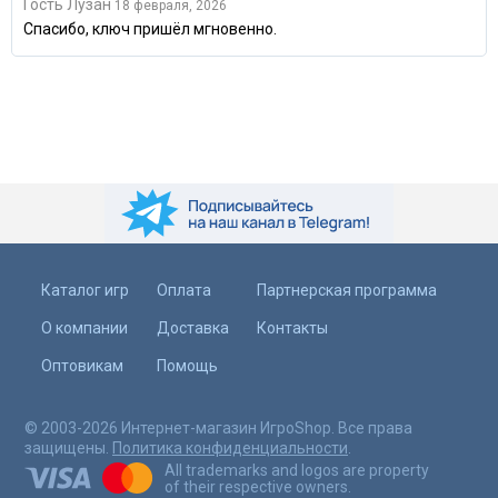
Гость Лузан
18 февраля, 2026
Спасибо, ключ пришёл мгновенно.
Каталог игр
Оплата
Партнерская программа
О компании
Доставка
Контакты
Оптовикам
Помощь
© 2003-2026 Интернет-магазин ИгроShop. Все права
защищены.
Политика конфиденциальности
.
All trademarks and logos are property
of their respective owners.