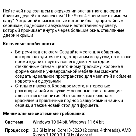
Пейте чай под солнцем в окружении элегантного декора и
близких друзей с комплектом "The Sims 4 Чаепитие в зимнем
саду". Устраивайте изысканные встречи благодаря чайным
сервизам, подносам с закусками и естественному свету,
который проникает внутрь через большие окна, стеклянные
двери и крыши
Ключевые особенности:
Встречи под стеклом: Создайте место для общения,
которое находится не под открытым воздухом, но в то же
время вдали от суеты вашего дома. Благодаря
стеклянным стенам, цветочному трельяжу, колонке в
форме камня и универсальной мебели вы сможете
создать идеальное пространство для чаепитий и обмена
новостями с друзьями.
Стильно и вкусно: Красивое место, интересные
разговоры, чай и закуски — основные составляющие
элегантного чаепития. Эта коллекция включает
красивые и практичные поднос с закусками и чайный
сервиз, а также новый стол для фуршета.
Минимальные системные требования:
Система:
Windows 10 64 bit, Windows 11 64 bit
Процессор:
3.3 GHz Intel Core i3-3220 (2 cores, 4 threads), AMD
Ryzen 3 1200 3.1 GHz (4 cores)