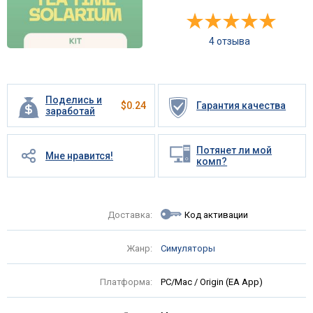
4 отзыва
Поделись и
$
0.24
Гарантия качества
заработай
Потянет ли мой
Мне нравится!
комп?
Доставка:
Код активации
Жанр:
Симуляторы
Платформа:
PC/Mac / Origin (EA App)