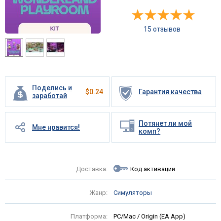
15 отзывов
Поделись и
$
0.24
Гарантия качества
заработай
Потянет ли мой
Мне нравится!
комп?
Доставка:
Код активации
Жанр:
Симуляторы
Платформа:
PC/Mac / Origin (EA App)