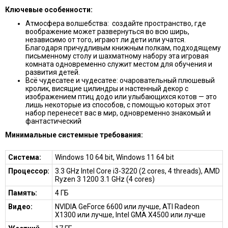
Ключевые особенности:
Атмосфера волшебства: создайте пространство, где
воображение может развернуться во всю ширь,
независимо от того, играют ли дети или учатся.
Благодаря причудливым книжным полкам, подходящему
письменному столу и шахматному набору эта игровая
комната одновременно служит местом для обучения и
развития детей.
Всё чудесатее и чудесатее: очаровательный плюшевый
кролик, висящие цилиндры и настенный декор с
изображением птиц додо или улыбающихся котов — это
лишь некоторые из способов, с помощью которых этот
набор перенесет вас в мир, одновременно знакомый и
фантастический
Минимальные системные требования:
Система:
Windows 10 64 bit, Windows 11 64 bit
Процессор:
3.3 GHz Intel Core i3-3220 (2 cores, 4 threads), AMD
Ryzen 3 1200 3.1 GHz (4 cores)
Память:
4 ГБ
Видео:
NVIDIA GeForce 6600 или лучше, ATI Radeon
X1300 или лучше, Intel GMA X4500 или лучше