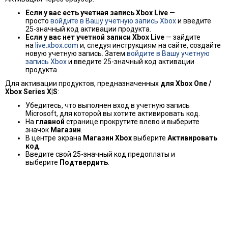
Если у вас есть учетная запись Xbox Live
—
просто
войдите в Вашу учетную запись Xbox
и введите
25-значный код активации продукта.
Если у вас нет учетной записи Xbox Live
— зайдите
на
live.xbox.com
и, следуя инструкциям на сайте, создайте
новую учетную запись. Затем
войдите в Вашу учетную
запись Xbox
и введите 25-значный код активации
продукта.
Для активации продуктов, предназначенных
для Xbox One /
Xbox Series X|S
:
Убедитесь, что выполнен вход в учетную запись
Microsoft, для которой вы хотите активировать код.
На
главной
странице прокрутите влево и выберите
значок
Магазин
.
В центре экрана
Магазин Xbox
выберите
Активировать
код
.
Введите свой 25-значный код предоплаты и
выберите
Подтвердить
.