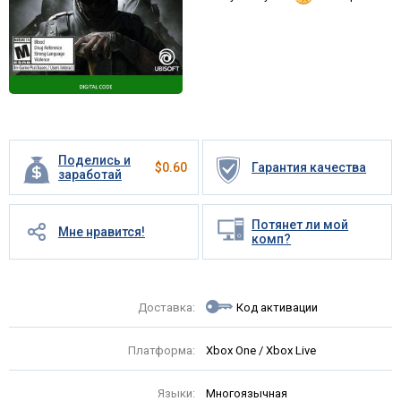
Поделись и
$
0.60
Гарантия качества
заработай
Потянет ли мой
Мне нравится!
комп?
Доставка:
Код активации
Платформа:
Xbox One / Xbox Live
Языки:
Многоязычная