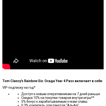
Tom Clancy's Rainbow Six: Осада Year 4 Pass включает в себя:
VIP-подпискy на год*
Доступ к новым оперативникам на 7 дней раньше
Скидка 10% на покупки товаров внутри игры**
5% бонус к зарабатываемым очкам славы.
0.3% усилитель для пакетов "Альфа"