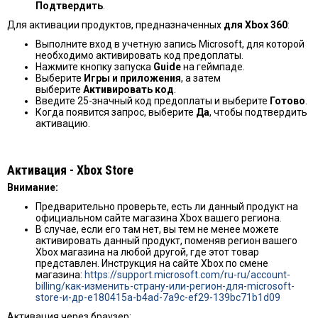
Подтвердить
.
Для активации продуктов, предназначенных
для Xbox 360
:
Выполните вход в учетную запись Microsoft, для которой
необходимо активировать код предоплаты.
Нажмите кнопку запуска
Guide
на геймпаде.
Выберите
Игры и приложения
, а затем
выберите
Активировать код
.
Введите 25-значный код предоплаты и выберите
Готово
.
Когда появится запрос, выберите
Да
, чтобы подтвердить
активацию.
Активация - Хbox Store
Внимание:
Предварительно проверьте, есть ли данный продукт на
официальном сайте магазина Xbox вашего региона.
В случае, если его там нет, вы тем не менее можете
активировать данный продукт, поменяв регион вашего
Xbox магазина на любой другой, где этот товар
представлен. Инструкция на сайте Xbox по смене
магазина:
https://support.microsoft.com/ru-ru/account-
billing/как-изменить-страну-или-регион-для-microsoft-
store-и-др-e180415a-b4ad-7a9c-ef29-139bc71b1d09
Активация через браузер: