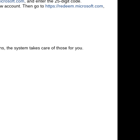
icrosoft.com
, and enter the 25-digit code.
new account. Then go to
https://redeem.microsoft.com
,
s, the system takes care of those for you.