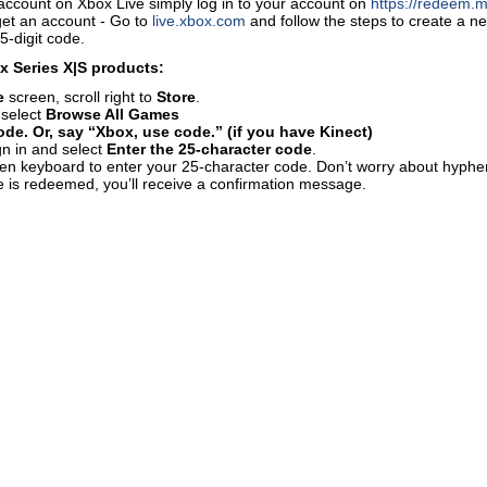
account on Xbox Live simply log in to your account on
https://redeem.m
get an account - Go to
live.xbox.com
and follow the steps to create a 
5-digit code.
 Series X|S products:
e
screen, scroll right to
Store
.
 select
Browse All Games
de. Or, say “Xbox, use code.” (if you have Kinect)
gn in and select
Enter the 25-character code
.
en keyboard to enter your 25-character code. Don’t worry about hyphen
 is redeemed, you’ll receive a confirmation message.