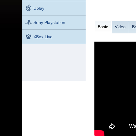
Uplay
Sony Playstation
Basic
Video
B
XBox Live