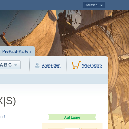
Deutsch
PrePaid
-Karten
ABC
Anmelden
Warenkorb
X|S)
ir!
Auf Lager