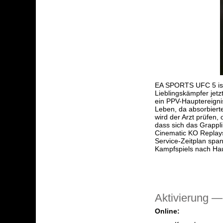
EA SPORTS UFC 5 ist s
Lieblingskämpfer jet
ein PPV-Hauptereigni
Leben, da absorbierte
wird der Arzt prüfen
dass sich das Grappli
Cinematic KO Replays 
Service-Zeitplan spa
Kampfspiels nach Ha
Aktivierung —
Online: