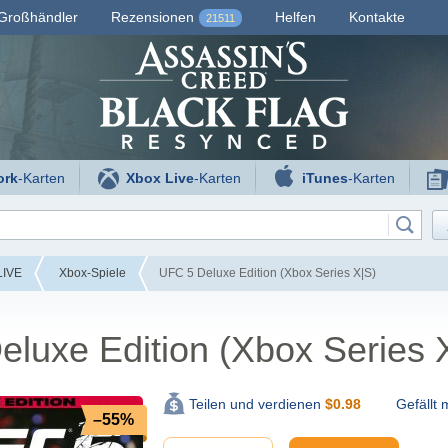
Großhändler
Rezensionen
Helfen
Kontakte
21511
ork
-Karten
Xbox Live
-Karten
iTunes
-Karten
LIVE
Xbox-Spiele
UFC 5 Deluxe Edition (Xbox Series X|S)
luxe Edition (Xbox Series 
Gefällt m
Teilen und verdienen
$
0.98
–55%