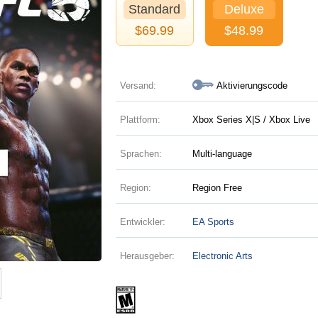
Standard
Deluxe
$
69.99
$
48.99
Versand:
Aktivierungscode
Plattform:
Xbox Series X|S / Xbox Live
Sprachen:
Multi-language
Region:
Region Free
Entwickler:
EA Sports
Herausgeber:
Electronic Arts