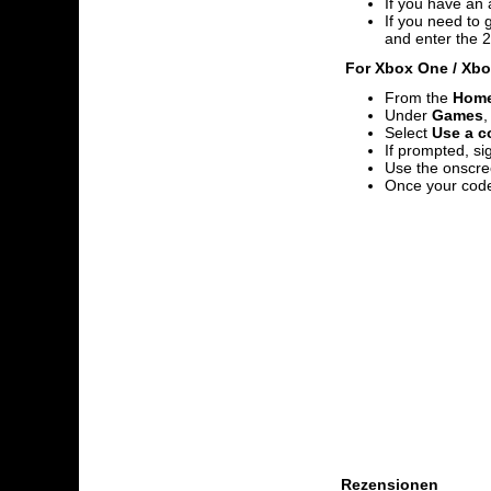
If you have an 
If you need to 
and enter the 2
For Xbox One / Xbox
From the
Hom
Under
Games
,
Select
Use a co
If prompted, si
Use the onscre
Once your code
Rezensionen