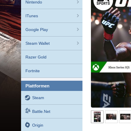
Nintendo
ITunes
Google Play
Steam Wallet
Razer Gold
Fortnite
plattformen
Steam
Battle.net
Origin