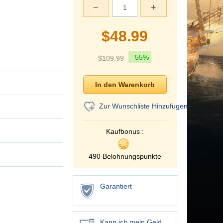
−
+
$
48.99
–55%
$
109.99
Zur Wunschliste Hinzufugen
Kaufbonus :
490 Belohnungspunkte
Garantiert
Kann ich mein Geld