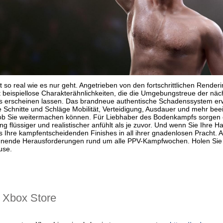
o real wie es nur geht. Angetrieben von den fortschrittlichen Renderi
zt beispiellose Charakterähnlichkeiten, die die Umgebungstreue der n
s erscheinen lassen. Das brandneue authentische Schadenssystem erwe
 Schnitte und Schläge Mobilität, Verteidigung, Ausdauer und mehr bee
, ob Sie weitermachen können. Für Liebhaber des Bodenkampfs sorgen
ng flüssiger und realistischer anfühlt als je zuvor. Und wenn Sie Ihr
Ihre kampfentscheidenden Finishes in all ihrer gnadenlosen Pracht. A
nnende Herausforderungen rund um alle PPV-Kampfwochen. Holen Sie s
use.
 Хbox Store