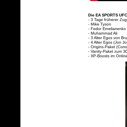
Die EA SPORTS UFC 5
- 3 Tage früherer Zu
- Mike Tyson
- Fedor Emelianenko
- Muhammad Ali
- 3 Alter Egos von B
- 4 Alter Egos (Jon J
- Origins-Paket (Con
- Vanity-Paket zum 30.
- XP-Boosts im Onlin