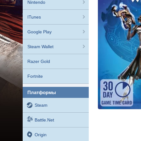
Nintendo
ITunes
Google Play
Steam Wallet
Razer Gold
Fortnite
платформы
Steam
Battle.net
Origin