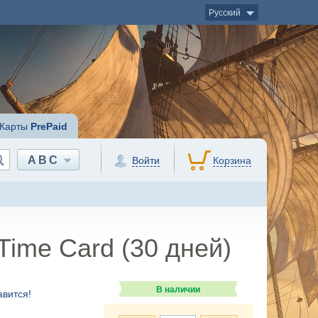
Русский
Карты
PrePaid
ABC
Войти
Корзина
 Time Card (30 дней)
В наличии
вится!