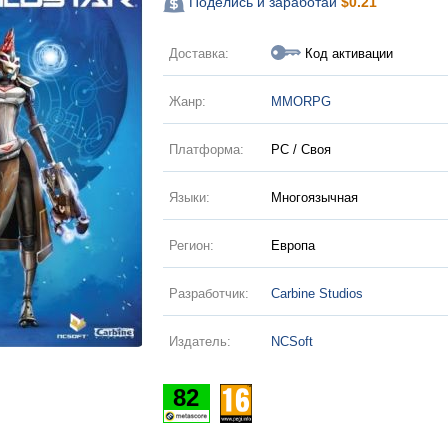
Поделись и заработай
$
0.21
Доставка:
Код активации
Жанр:
MMORPG
Платформа:
PC / Своя
Языки:
Многоязычная
Регион:
Европа
Разработчик:
Carbine Studios
Издатель:
NCSoft
82