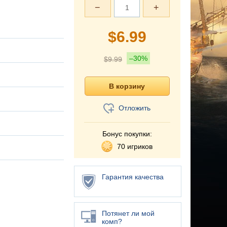
−
+
$
6.99
–30%
$
9.99
Отложить
Бонус покупки:
70 игриков
Гарантия качества
Потянет ли мой
комп?