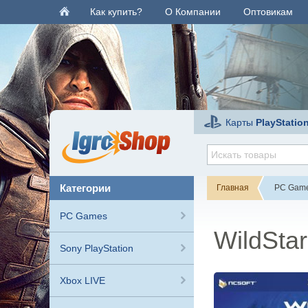
Как купить?
О Компании
Оптовикам
Карты
PlayStatio
категории
Главная
PC Gam
PC Games
WildStar
Sony PlayStation
Xbox LIVE