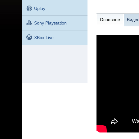
Uplay
Основное
Виде
Sony Playstation
XBox Live