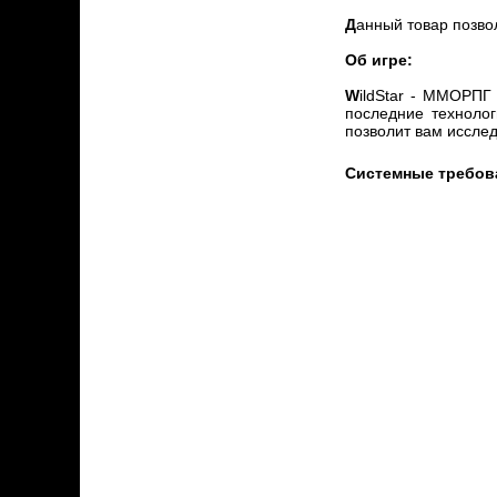
Д
анный товар позвол
Об игре:
W
ildStar - ММОРПГ
последние техноло
позволит вам исслед
Системные требов