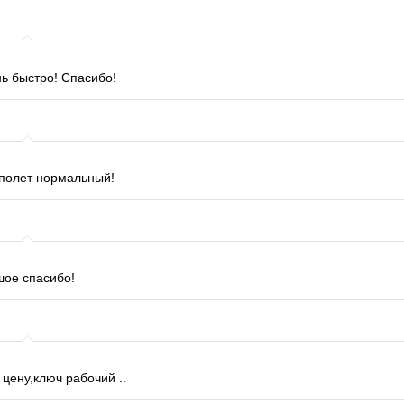
нь быстро! Спасибо!
,полет нормальный!
шое спасибо!
цену,ключ рабочий ..