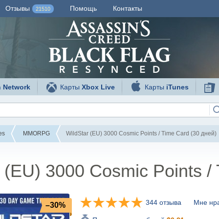
Отзывы
Помощь
Контакты
21510
n Network
Карты
Xbox Live
Карты
iTunes
es
MMORPG
WildStar (EU) 3000 Cosmic Points / Time Card (30 дней)
 (EU) 3000 Cosmic Points /
344 отзыва
Мне нра
–30%