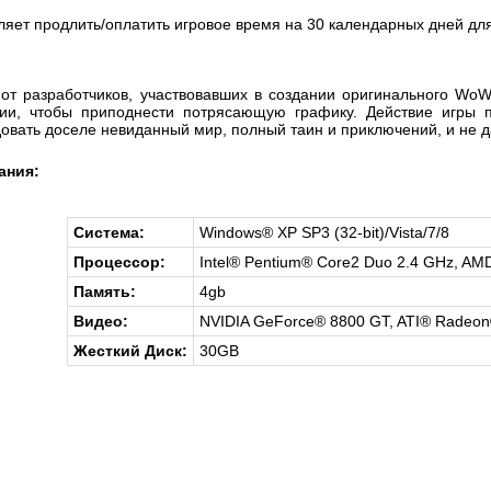
яет продлить/оплатить игровое время на 30 календарных дней для и
 от разработчиков, участвовавших в создании оригинального WoW
гии, чтобы приподнести потрясающую графику. Действие игры п
овать доселе невиданный мир, полный таин и приключений, и не да
ания:
Система:
Windows® XP SP3 (32-bit)/Vista/7/8
Процессор:
Intel® Pentium® Core2 Duo 2.4 GHz, A
Память:
4gb
Видео:
NVIDIA GeForce® 8800 GT, ATI® Radeo
Жесткий Диск:
30GB