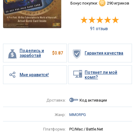
Бонус покупки:
290 игриков
91 отзыв
Поделись и
$
0.87
Гарантия качества
заработай
Потянет ли мой
Мне нравится!
комп?
Доставка:
Код активации
Жанр:
MMORPG
Платформа:
PC/Mac / Battle.Net