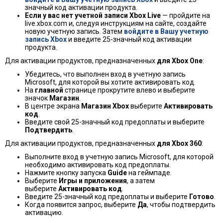
значный код активации продукта.
Если у вас нет учетной записи Xbox Live
— пройдите на
live.xbox.com и, следуя инструкциям на сайте, создайте
новую учетную запись. Затем
войдите в Вашу учетную
запись Xbox
и введите 25-значный код активации
продукта.
Для активации продуктов, предназначенных
для Xbox One
:
Убедитесь, что выполнен вход в учетную запись
Microsoft, для которой вы хотите активировать код.
На
главной
странице прокрутите влево и выберите
значок
Магазин
.
В центре экрана
Магазин Xbox
выберите
Активировать
код
.
Введите свой 25-значный код предоплаты и выберите
Подтвердить
.
Для активации продуктов, предназначенных
для Xbox 360
:
Выполните вход в учетную запись Microsoft, для которой
необходимо активировать код предоплаты.
Нажмите кнопку запуска
Guide
на геймпаде.
Выберите
Игры и приложения
, а затем
выберите
Активировать код
.
Введите 25-значный код предоплаты и выберите
Готово
.
Когда появится запрос, выберите
Да
, чтобы подтвердить
активацию.