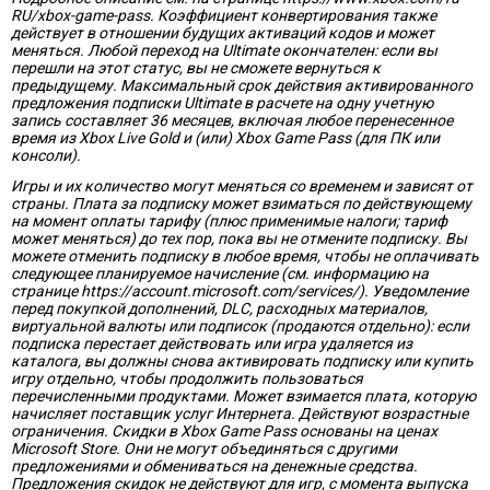
RU/xbox-game-pass. Коэффициент конвертирования также
действует в отношении будущих активаций кодов и может
меняться. Любой переход на Ultimate окончателен: если вы
перешли на этот статус, вы не сможете вернуться к
предыдущему. Максимальный срок действия активированного
предложения подписки Ultimate в расчете на одну учетную
запись составляет 36 месяцев, включая любое перенесенное
время из Xbox Live Gold и (или) Xbox Game Pass (для ПК или
консоли).
Игры и их количество могут меняться со временем и зависят от
страны. Плата за подписку может взиматься по действующему
на момент оплаты тарифу (плюс применимые налоги; тариф
может меняться) до тех пор, пока вы не отмените подписку. Вы
можете отменить подписку в любое время, чтобы не оплачивать
следующее планируемое начисление (см. информацию на
странице https://account.microsoft.com/services/). Уведомление
перед покупкой дополнений, DLC, расходных материалов,
виртуальной валюты или подписок (продаются отдельно): если
подписка перестает действовать или игра удаляется из
каталога, вы должны снова активировать подписку или купить
игру отдельно, чтобы продолжить пользоваться
перечисленными продуктами. Может взимается плата, которую
начисляет поставщик услуг Интернета. Действуют возрастные
ограничения. Скидки в Xbox Game Pass основаны на ценах
Microsoft Store. Они не могут объединяться с другими
предложениями и обмениваться на денежные средства.
Предложения скидок не действуют для игр, с момента выпуска