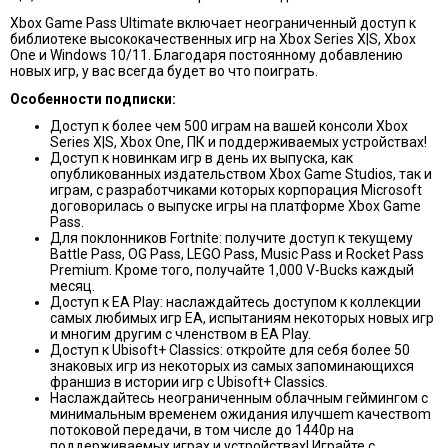
Xbox Game Pass Ultimate включает неограниченный доступ к
библиотеке высококачественных игр на Xbox Series X|S, Xbox
One и Windows 10/11.
Благодаря постоянному добавлению
новых игр, у вас всегда будет во что поиграть.
Особенности подписки:
Доступ к более чем 500 играм на вашей консоли Xbox
Series X|S, Xbox One, ПК и поддерживаемых устройствах!
Доступ к новинкам игр в день их выпуска, как
опубликованных издательством Xbox Game Studios, так и
играм, с разработчиками которых корпорация Мicrosoft
договорилась о выпуске игры на платформе Xbox Game
Pass.
Для поклонников Fortnite: получите доступ к текущему
Battle Pass, OG Pass, LEGO Pass, Music Pass и Rocket Pass
Premium. Кроме того, получайте 1,000 V-Bucks каждый
месяц.
Доступ к EA Play: наслаждайтесь доступом к коллекции
самых любимых игр EA, испытаниям некоторых новых игр
и многим другим с членством в EA Play.
Доступ к Ubisoft+ Classics: откройте для себя более 50
знаковых игр из некоторых из самых запоминающихся
франшиз в истории игр с Ubisoft+ Classics.
Наслаждайтесь неограниченным облачным геймингом с
минимальным временем ожидания илучшеm качествоm
потоковой передачи, в том числе до 1440p на
поддерживаемых играх и устройствах! Играйте с