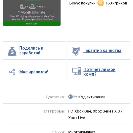
Бонус покупки:
160 игриков
Поделись и
Гарантия качества
заработай
Потянет ли мой
Мне нравится!
комп?
Доставка:
Код активации
Платформа:
PC, Xbox One, Xbox Series X|S /
Xbox Live
Языки:
Многоязычная