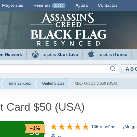
Mayoristas
Reseñas
Ayuda
Contactos
21510
on Network
Tarjetas
Xbox Live
Tarjetas
iTunes
AB
Tarjetas Xbox
United States
Xbox Gift Card $50 (USA)
ft Card $50 (USA)
136 reseñas
¡Me gu
–1%