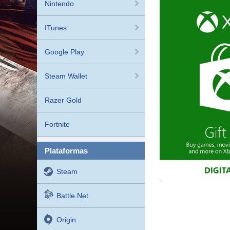
Nintendo
ITunes
Google Play
Steam Wallet
Razer Gold
Fortnite
plataformas
Steam
Battle.net
Origin