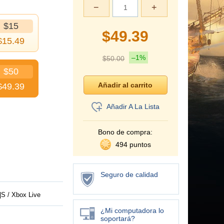
−
+
$15
$
49.39
$
15.49
–1%
$
50.00
$50
$
49.39
Añadir A La Lista
Bono de compra:
494 puntos
Seguro de calidad
S / Xbox Live
¿Mi computadora lo
soportará?