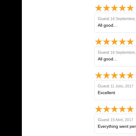
Guest
16 Septiembre,
All good...
Guest
16 Septiembre,
All good...
Guest
11 Julio, 2017
Excellent
Guest
15 Abril, 2017
Everything went per