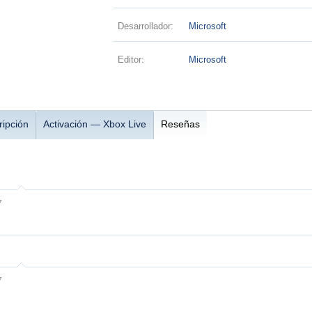
Desarrollador:
Microsoft
Editor:
Microsoft
ripción
Activación — Xbox Live
Reseñas
7
7