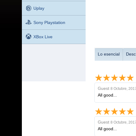
Uplay
Sony Playstation
XBox Live
Lo esencial
Desc
Guest
8 Octubre, 201
All good...
Guest
8 Octubre, 201
All good...