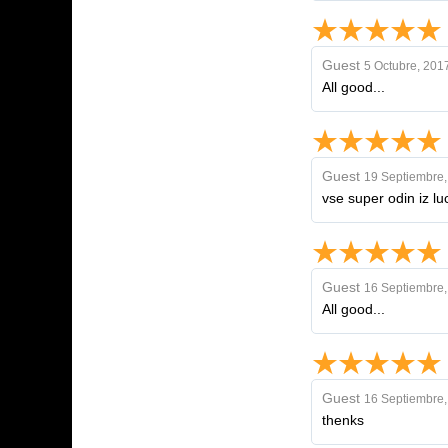
Guest
5 Octubre, 201
All good...
Guest
19 Septiembre,
vse super odin iz l
Guest
16 Septiembre,
All good...
Guest
16 Septiembre,
thenks