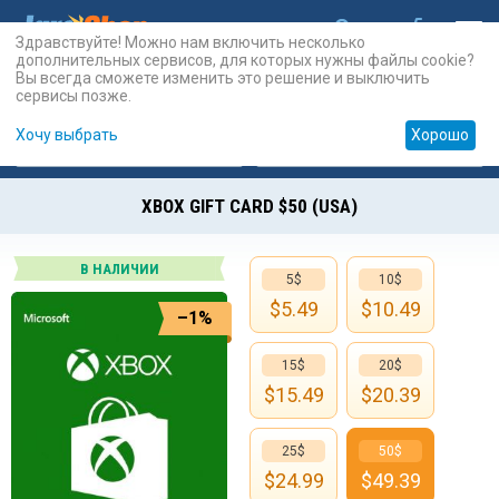
Здравствуйте! Можно нам включить несколько
дополнительных сервисов, для которых нужны файлы cookie?
Вы всегда сможете изменить это решение и выключить
сервисы позже.
Хочу выбрать
Хорошо
Карты
PSN
Карты
Prepaid
XBOX GIFT CARD $50 (USA)
В НАЛИЧИИ
5$
10$
$
5.49
$
10.49
–1%
15$
20$
$
15.49
$
20.39
25$
50$
$
24.99
$
49.39