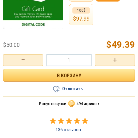
100$
$
97.99
$
49.39
$
50.00
−
+
Отложить
Бонус покупки:
494 игриков
136 отзывов