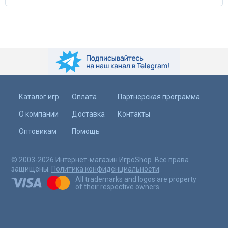
Каталог игр
Оплата
Партнерская программа
О компании
Доставка
Контакты
Оптовикам
Помощь
© 2003-2026 Интернет-магазин ИгроShop. Все права
защищены.
Политика конфиденциальности
.
All trademarks and logos are property
of their respective owners.