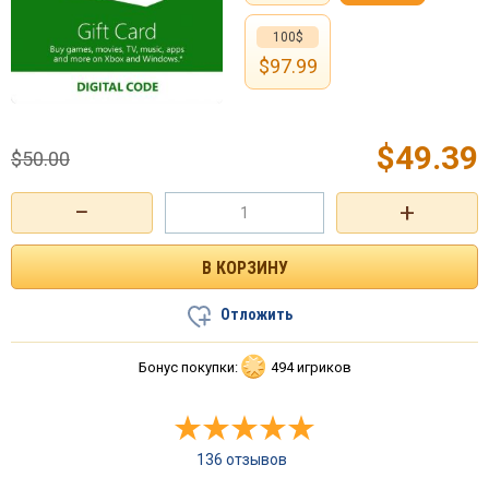
100$
$
97.99
$
49.39
$
50.00
−
+
Отложить
Бонус покупки:
494 игриков
136 отзывов