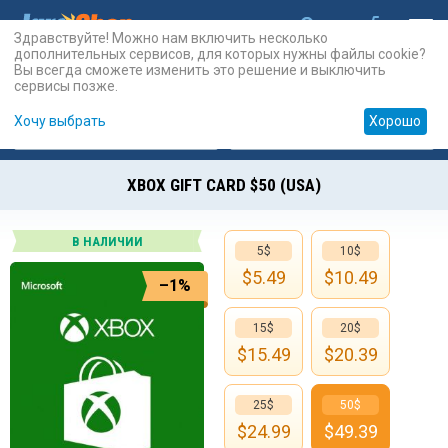
Здравствуйте! Можно нам включить несколько
дополнительных сервисов, для которых нужны файлы cookie?
Вы всегда сможете изменить это решение и выключить
сервисы позже.
Хочу выбрать
Хорошо
Карты
PSN
Карты
Prepaid
XBOX GIFT CARD $50 (USA)
В НАЛИЧИИ
5$
10$
$
5.49
$
10.49
–1%
15$
20$
$
15.49
$
20.39
25$
50$
$
24.99
$
49.39