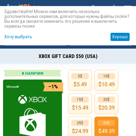
Здравствуйте! Можно нам включить несколько
дополнительных сервисов, для которых нужны файлы cookie?
Вы всегда сможете изменить это решение и выключить
сервисы позже.
Хочу выбрать
Хорошо
Карты
PSN
Карты
Prepaid
XBOX GIFT CARD $50 (USA)
В НАЛИЧИИ
5$
10$
$
5.49
$
10.49
–1%
15$
20$
$
15.49
$
20.39
25$
50$
$
24.99
$
49.39