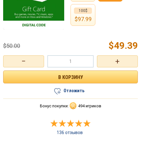
100$
$
97.99
$
49.39
$
50.00
−
+
Отложить
Бонус покупки:
494 игриков
136 отзывов