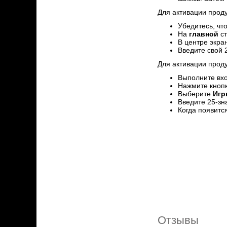
Для активации прод
Убедитесь, что
На
главной
ст
В центре экра
Введите свой 
Для активации прод
Выполните вхо
Нажмите кнопк
Выберите
Игр
Введите 25-зн
Когда появитс
Отзывы