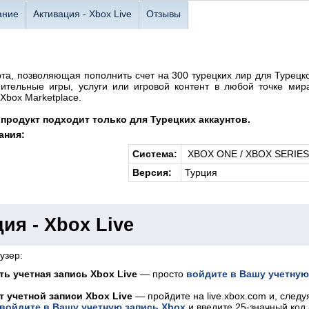
ание
Активация - Xbox Live
Отзывы
та, позволяющая пополнить счет на 300 турецких лир для Турецко
ительные игры, услуги или игровой контент в любой точке мира
 Xbox Marketplace.
продукт подходит только для Турецких аккаунтов.
ания:
Система:
XBOX ONE / XBOX SERIES
Версия:
Турция
ия - Xbox Live
аузер:
ть учетная запись Xbox Live
— просто
войдите в Вашу учетную
т учетной записи Xbox Live
— пройдите на live.xbox.com и, следу
войдите в Вашу учетную запись Xbox
и введите 25-значный код 