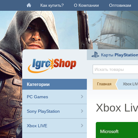
Как купить?
О Компании
Оптовикам
Карты
PlayStatio
категории
Главная
Xbox LI
PC Games
Xbox Liv
Sony PlayStation
Xbox LIVE