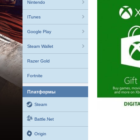
Nintendo
ITunes
Google Play
Steam Wallet
Razer Gold
Fortnite
платформы
Steam
Battle.net
Origin