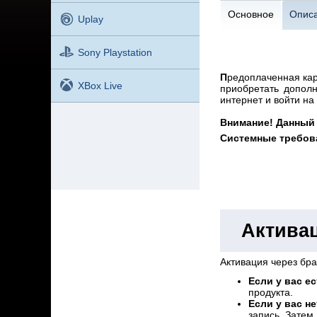
Основное
Опис
Uplay
Sony Playstation
П
редоплаченная кар
XBox Live
приобретать дополн
интернет и войти на
Внимание! Данный 
Системные требов
Активац
Активация через бр
Если у вас ес
продукта.
Если у вас не
запись. Затем