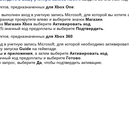
уктов, предназначенных
для Xbox One
:
 выполнен вход в учетную запись Microsoft, для которой вы хотите 
ранице прокрутите влево и выберите значок
Магазин
.
на
Магазин Xbox
выберите
Активировать код
.
25-значный код предоплаты и выберите
Подтвердить
.
уктов, предназначенных
для Xbox 360
:
д в учетную запись Microsoft, для которой необходимо активироват
у запуска
Guide
на геймпаде.
ы и приложения
, а затем выберите
Активировать код
.
ачный код предоплаты и выберите
Готово
.
я запрос, выберите
Да
, чтобы подтвердить активацию.