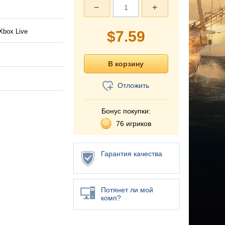
−
+
Xbox Live
$
7.59
Отложить
Бонус покупки:
76 игриков
Гарантия качества
Потянет ли мой
комп?