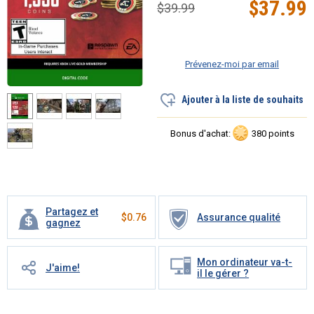
$
37.99
$
39.99
Prévenez-moi par email
Ajouter à la liste de souhaits
Bonus d'achat:
380 points
Partagez et
$
0.76
Assurance qualité
gagnez
Mon ordinateur va-t-
J'aime!
il le gérer ?