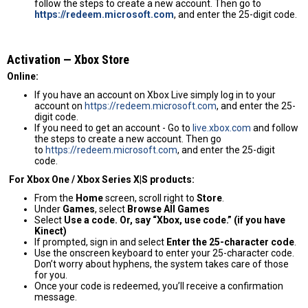
follow the steps to create a new account. Then go to
https://redeem.microsoft.com
, and enter the 25-digit code.
Activation — Хbox Store
Online:
If you have an account on Xbox Live simply log in to your
account on
https://redeem.microsoft.com
, and enter the 25-
digit code.
If you need to get an account - Go to
live.xbox.com
and follow
the steps to create a new account. Then go
to
https://redeem.microsoft.com
, and enter the 25-digit
code.
For Xbox One / Xbox Series X|S products:
From the
Home
screen, scroll right to
Store
.
Under
Games
, select
Browse All Games
Select
Use a code. Or, say “Xbox, use code.” (if you have
Kinect)
If prompted, sign in and select
Enter the 25-character code
.
Use the onscreen keyboard to enter your 25-character code.
Don’t worry about hyphens, the system takes care of those
for you.
Once your code is redeemed, you’ll receive a confirmation
message.