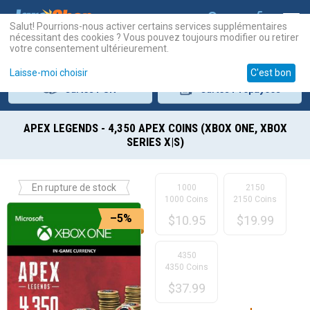
Salut! Pourrions-nous activer certains services supplémentaires
nécessitant des cookies ? Vous pouvez toujours modifier ou retirer
votre consentement ultérieurement.
Laisse-moi choisir
C'est bon
Cartes
PSN
Cartes
Prépayées
APEX LEGENDS - 4,350 APEX COINS (XBOX ONE, XBOX
SERIES X|S)
En rupture de stock
1000
2150
1000 Coins
2150 Coins
–5%
$
10.95
$
19.99
4350
4350 Coins
$
37.99