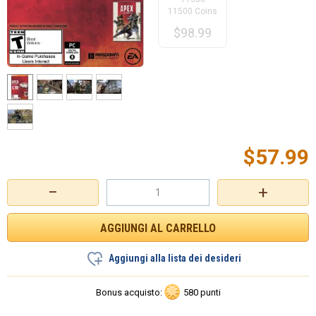
11500 Coins
$
98.99
$
57.99
−
+
Aggiungi alla lista dei desideri
Bonus acquisto:
580 punti