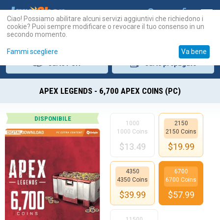
Ciao! Possiamo abilitare alcuni servizi aggiuntivi che richiedono i
cookie? Puoi sempre modificare o revocare il tuo consenso in un
secondo momento.
Fammi scegliere
Va bene
Carte
PSN
Carte
prepagate
APEX LEGENDS - 6,700 APEX COINS (PC)
DISPONIBILE
1000
2150
1000 Coins
2150 Coins
$
13.49
$
19.99
4350
6700
4350 Coins
6700 Coins
$
39.99
$
57.99
11500