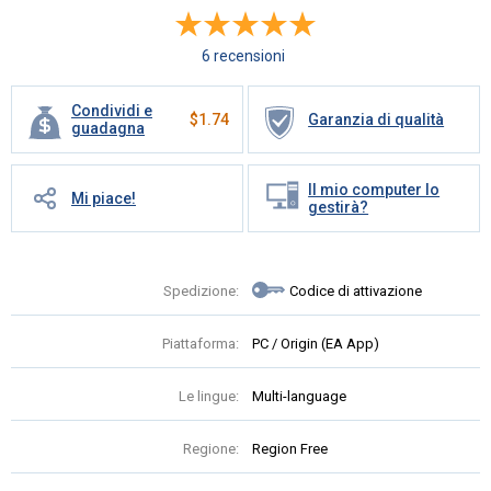
6 recensioni
Condividi e
$
1.74
Garanzia di qualità
guadagna
Il mio computer lo
Mi piace!
gestirà?
Spedizione:
Codice di attivazione
Piattaforma:
PC / Origin (EA App)
Le lingue:
Multi-language
Regione:
Region Free