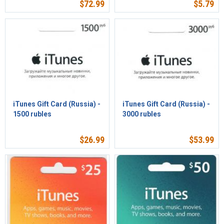
$
72.99
$
5.79
iTunes Gift Card (Russia) -
iTunes Gift Card (Russia) -
1500 rubles
3000 rubles
$
26.99
$
53.99