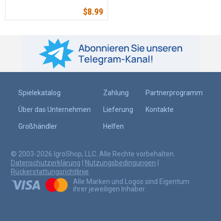
$
8.99
Spielekatalog
Zahlung
Partnerprogramm
Über das Unternehmen
Lieferung
Kontakte
Großhändler
Helfen
© 2003-2026 IgroShop, LLC. Alle Rechte vorbehalten.
Datenschutzerklärung
|
Nutzungsbedingungen
|
Rückerstattungsrichtlinie
.
Alle Marken und Logos sind Eigentum
ihrer jeweiligen Inhaber.