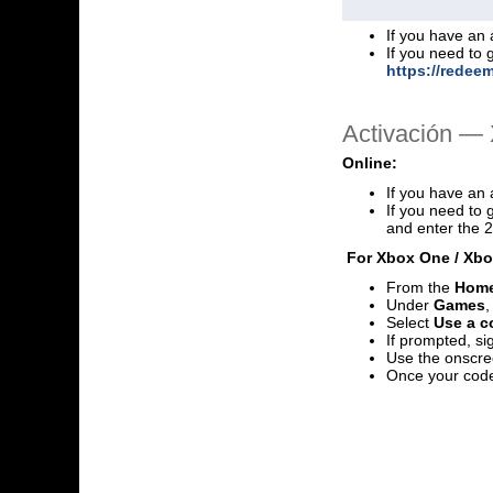
If you have an 
If you need to 
https://redee
Activación — 
Online:
If you have an 
If you need to 
and enter the 2
For Xbox One / Xbox
From the
Hom
Under
Games
,
Select
Use a co
If prompted, si
Use the onscre
Once your code