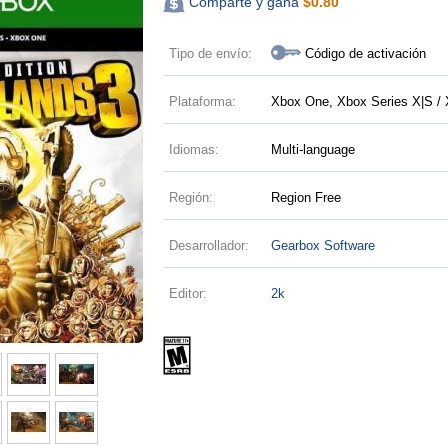
Comparte y gana
$
0.80
Tipo de envío:
Código de activación
Plataforma:
Xbox One, Xbox Series X|S / 
Idiomas:
Multi-language
Región:
Region Free
Desarrollador:
Gearbox Software
Editor:
2k