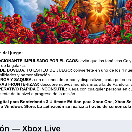
e del juego:
OCIONANTE IMPULSADO POR EL CAOS:
evita que los fanáticos Cal
de la galaxia.
DE BÓVEDA, TU ESTILO DE JUEGO:
conviértete en uno de los 4 nu
bilidades y personalización.
RGA Y SAQUEA:
con millones de armas y dispositivos, cada pelea es
RAS FRONTERIZAS:
descubre nuevos mundos más allá de Pandora, c
ERATIVO RÁPIDA E INCONSÚTIL:
juega con cualquier persona en c
nte de tu nivel o progreso de la misión.
igital para Borderlands 3 Ultimate Edition para Xbox One, Xbox Ser
 o Windows Store. La activación se realiza a través de su consol
ión — Xbox Live