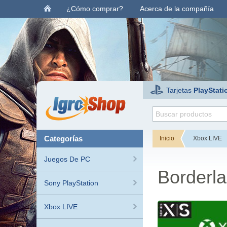
¿Cómo comprar?
Acerca de la compañía
Tarjetas
PlayStati
categorías
Inicio
Xbox LIVE
Juegos De PC
Borderla
Sony PlayStation
Xbox LIVE