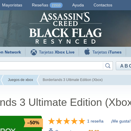
Mayoristas
Reseñas
Ayuda
Contactos
21510
on Network
Tarjetas
Xbox Live
Tarjetas
iTunes
AB
Juegos de xbox
Borderlands 3 Ultimate Edition (Xbox)
nds 3 Ultimate Edition (Xbo
1 reseña
¡Me gusta!
–50%