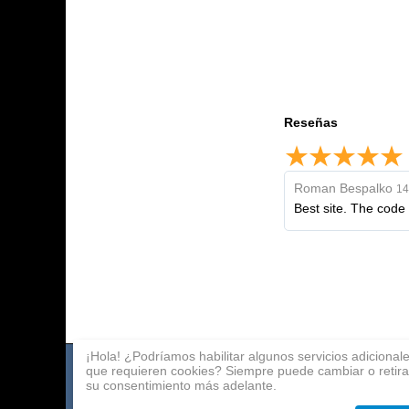
Reseñas
Roman Bespalko
14
Best site. The code 
¡Hola! ¿Podríamos habilitar algunos servicios adicional
que requieren cookies? Siempre puede cambiar o retira
Catalogo de juegos
Pago
Programa de afili
su consentimiento más adelante.
Acerca de la compañía
Entrega
Contactos