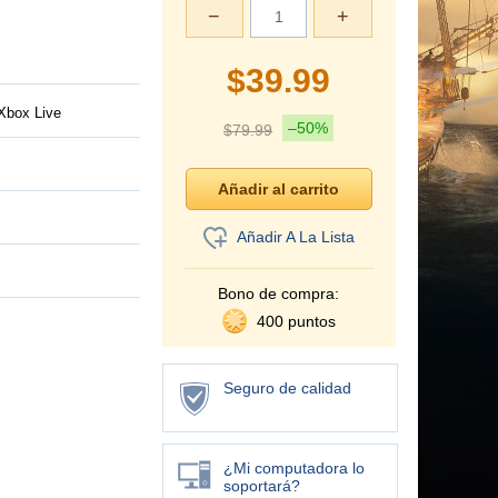
−
+
$
39.99
Xbox Live
–50%
$
79.99
Añadir A La Lista
Bono de compra:
400 puntos
Seguro de calidad
¿Mi computadora lo
soportará?