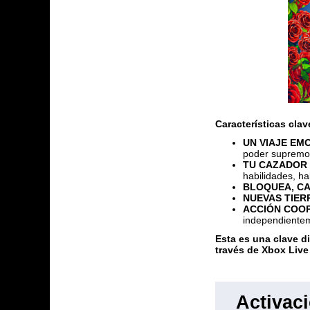
Características clav
UN VIAJE EM
poder supremo 
TU CAZADOR 
habilidades, ha
BLOQUEA, CA
NUEVAS TIER
ACCIÓN COOP
independienteme
Esta es una clave d
través de Xbox Live
Activac