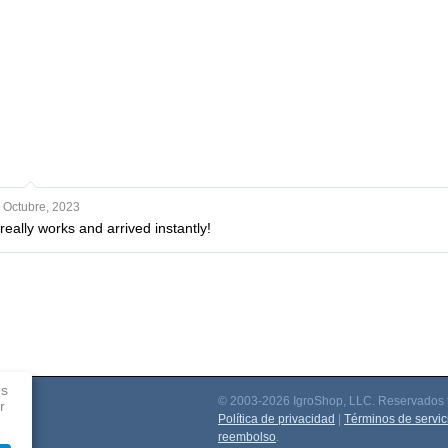
 Octubre, 2023
really works and arrived instantly!
es
© 2003-2026 IgroShop, LLC. Reservados t
r
ación
Política de privacidad
|
Términos de servic
reembolso
.