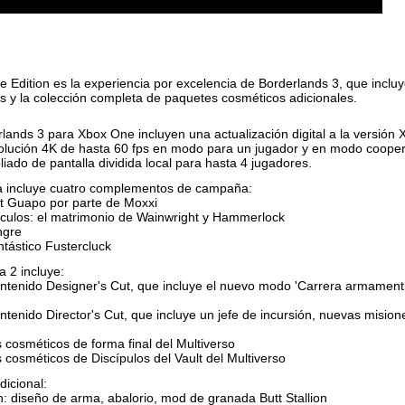
e Edition es la experiencia por excelencia de Borderlands 3, que incl
s y la colección completa de paquetes cosméticos adicionales.
lands 3 para Xbox One incluyen una actualización digital a la versión 
olución 4K de hasta 60 fps en modo para un jugador y en modo cooper
iado de pantalla dividida local para hasta 4 jugadores.
a incluye cuatro complementos de campaña:
ot Guapo por parte de Moxxi
áculos: el matrimonio de Wainwright y Hammerlock
ngre
ntástico Fustercluck
 2 incluye:
tenido Designer's Cut, que incluye el nuevo modo 'Carrera armamentist
enido Director's Cut, que incluye un jefe de incursión, nuevas misiones
 cosméticos de forma final del Multiverso
 cosméticos de Discípulos del Vault del Multiverso
dicional:
on: diseño de arma, abalorio, mod de granada Butt Stallion