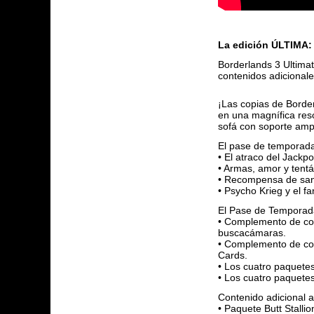
La edición ÚLTIMA:
Borderlands 3 Ultimat
contenidos adicionale
¡Las copias de Border
en una magnífica res
sofá con soporte ampl
El pase de temporad
• El atraco del Jackp
• Armas, amor y tent
• Recompensa de sa
• Psycho Krieg y el fa
El Pase de Temporada
• Complemento de con
buscacámaras.
• Complemento de cont
Cards.
• Los cuatro paquetes
• Los cuatro paquetes
Contenido adicional a
• Paquete Butt Stalli