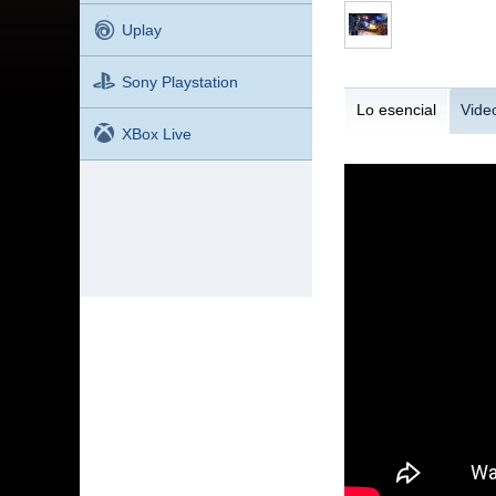
Uplay
Sony Playstation
Lo esencial
Vide
XBox Live