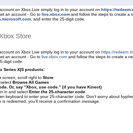
account on Xbox Live simply log in to your account on
https://redeem
get an account - Go to
live.xbox.com
and follow the steps to create a
m.microsoft.com
, and enter the 25-digit code.
Хbox Store
account on Xbox Live simply log in to your account on
https://redeem.m
get an account - Go to
live.xbox.com
and follow the steps to create a 
5-digit code.
 Series X|S products:
e
screen, scroll right to
Store
.
 select
Browse All Games
de. Or, say “Xbox, use code.” (if you have Kinect)
gn in and select
Enter the 25-character code
.
en keyboard to enter your 25-character code. Don’t worry about hyphen
 is redeemed, you’ll receive a confirmation message.