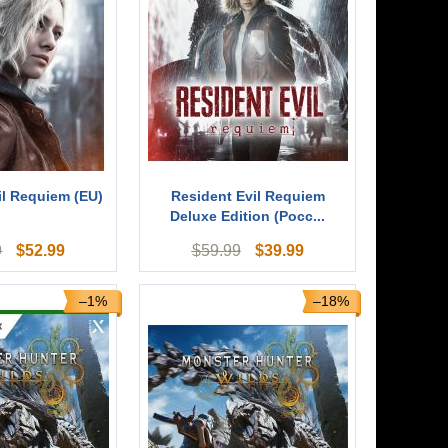
il Requiem (EU)
Resident Evil Requiem
Deluxe Edition (Росс...
$
52.99
$
39.99
9
$
59.99
–1%
–18%