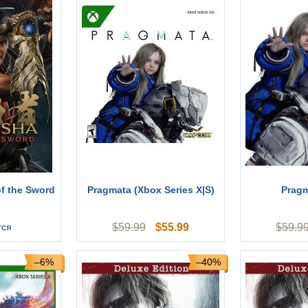
f the Sword
Pragmata (Xbox Series X|S)
Pragm
$
55.99
тся
$
59.99
$
59.9
–6%
–40%