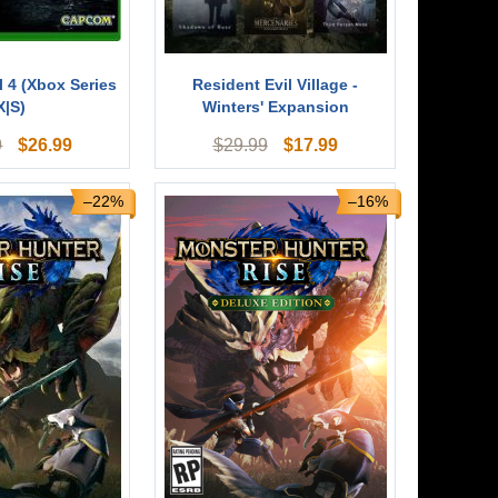
l 4 (Xbox Series
Resident Evil Village -
X|S)
Winters' Expansion
$
26.99
$
17.99
9
$
29.99
–22%
–16%