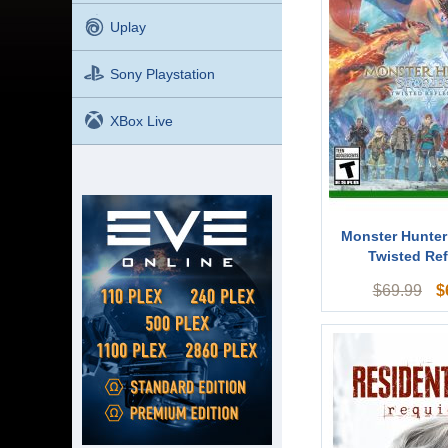
Uplay
Sony Playstation
XBox Live
Monster Hunter 
Twisted Refl
$
$
69.99