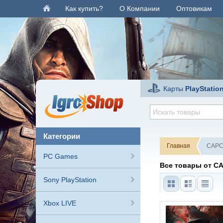
Как купить?
О Компании
Оптовикам
Карты
PlayStatio
категории
Главная
CAPCO
PC Games
Все товары от CA
Sony PlayStation
Xbox LIVE