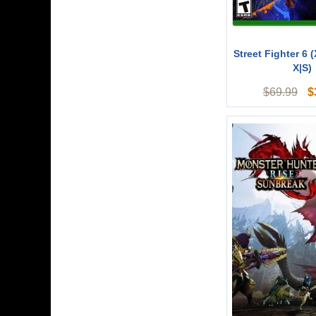
Street Fighter 6 
X|S)
$
$
69.99