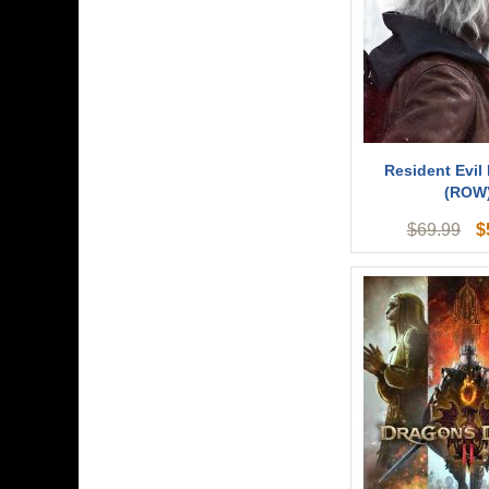
Resident Evil
(ROW
$
$
69.99