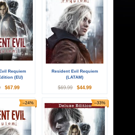
Evil Requiem
Resident Evil Requiem
dition (EU)
(LATAM)
$
67.99
$
44.99
9
$
69.99
–24%
–33%