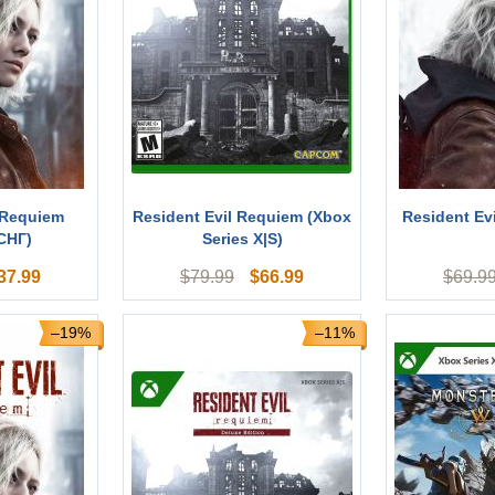
 Requiem
Resident Evil Requiem (Xbox
Resident Ev
СНГ)
Series X|S)
37.99
$
66.99
$
79.99
$
69.9
–19%
–11%