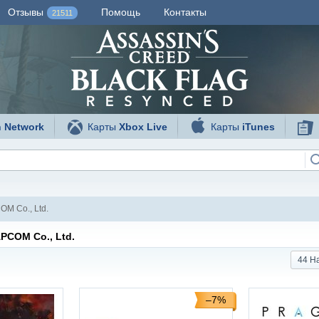
Отзывы
Помощь
Контакты
21511
n Network
Карты
Xbox Live
Карты
iTunes
M Co., Ltd.
PCOM Co., Ltd.
44 Н
–7%