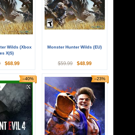
ter Wilds (Xbox
Monster Hunter Wilds (EU)
es X|S)
$
68.99
$
48.99
9
$
59.99
–40%
–23%