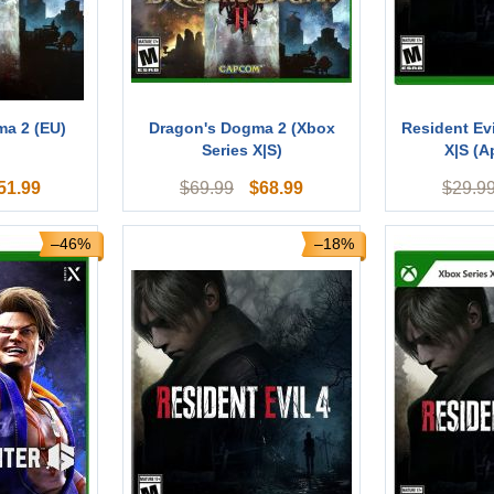
a 2 (EU)
Dragon's Dogma 2 (Xbox
Resident Evi
Series X|S)
X|S (А
51.99
$
68.99
$
69.99
$
29.9
–46%
–18%