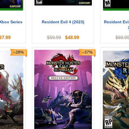
(Xbox Series
Resident Evil 4 (2023)
Resident Evi
37.99
$
48.99
$
59.99
$
69.9
–28%
–37%