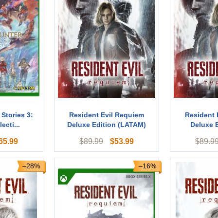
Stories 3:
Resident Evil Requiem
Resident 
ecti...
Deluxe Edition (LATAM)
Deluxe E
65.99
$
53.99
$
89.99
$
89.9
–28%
–16%