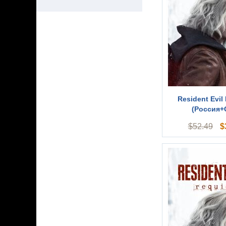
Resident Evil
(Россия+
$
$
52.49