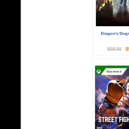
Dragon's Dogm
$
$
59.99