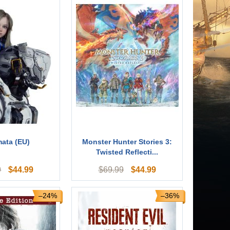
ata (EU)
Monster Hunter Stories 3:
Twisted Reflecti...
$
44.99
$
44.99
9
$
69.99
–24%
–36%