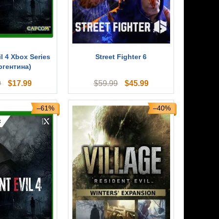
l 4 Xbox Series
Street Fighter 6
ргентина)
$
17.99
$
45.99
9
$
59.99
–61%
–40%