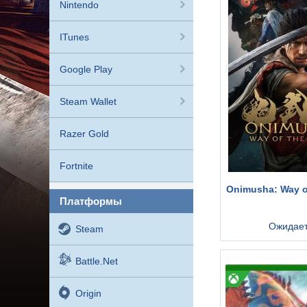
Nintendo
ITunes
Google Play
Steam Wallet
Razer Gold
Fortnite
Onimusha: Way o
платформы
Ожидае
Steam
Battle.net
Origin