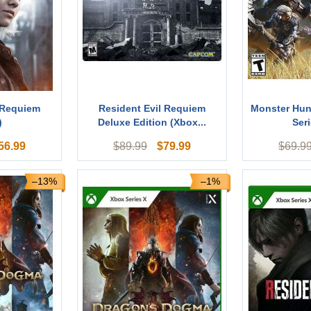
 Requiem
Resident Evil Requiem
Monster Hun
)
Deluxe Edition (Xbox...
Seri
56.99
$
79.99
$
89.99
$
69.9
–13%
–1%