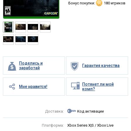
Бонус покупки:
180 игриков
Поделись и
Гарантия качества
заработай
Потянет ли мой
Мне нравится!
комп?
Доставка:
Код активации
Платформа:
Xbox Series X|S / Xbox Live