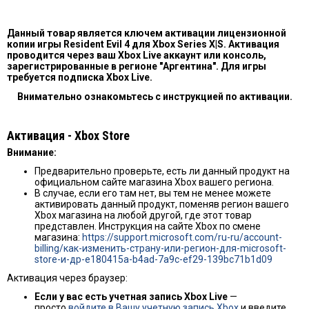
Данный товар является ключем активации лицензионной
копии игры Resident Evil 4 для Xbox Series X|S. Активация
проводится через ваш Xbox Live аккаунт или консоль,
зарегистрированные в регионе "Аргентина". Для игры
требуется подписка Xbox Live.
Внимательно ознакомьтесь с инструкцией по активации.
Активация - Хbox Store
Внимание:
Предварительно проверьте, есть ли данный продукт на
официальном сайте магазина Xbox вашего региона.
В случае, если его там нет, вы тем не менее можете
активировать данный продукт, поменяв регион вашего
Xbox магазина на любой другой, где этот товар
представлен. Инструкция на сайте Xbox по смене
магазина:
https://support.microsoft.com/ru-ru/account-
billing/как-изменить-страну-или-регион-для-microsoft-
store-и-др-e180415a-b4ad-7a9c-ef29-139bc71b1d09
Активация через браузер:
Если у вас есть учетная запись Xbox Live
—
просто
войдите в Вашу учетную запись Xbox
и введите