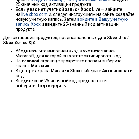
25-значный код активации продукта.
Если у вас нет учетной записи Xbox Live
— зайдите
на
live.xbox.com
и, следуя инструкциям на сайте, создайте
новую учетную запись. Затем
войдите в Вашу учетную
запись Xbox
и введите 25-значный код активации
продукта.
Для активации продуктов, предназначенных
для Xbox One /
Xbox Series X|S
:
Убедитесь, что выполнен вход в учетную запись
Microsoft, для которой вы хотите активировать код.
На
главной
странице прокрутите влево и выберите
значок
Магазин
.
В центре экрана
Магазин Xbox
выберите
Активировать
код
.
Введите свой 25-значный код предоплаты и
выберите
Подтвердить
.