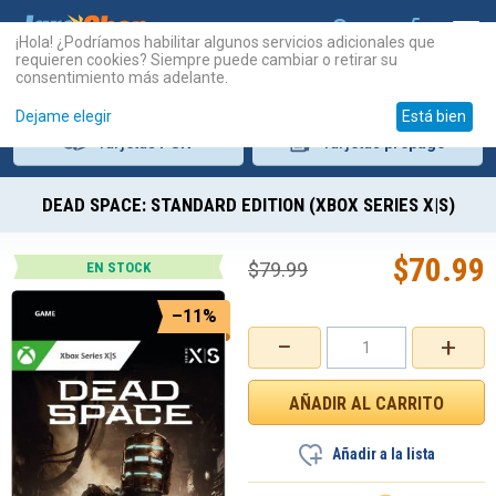
¡Hola! ¿Podríamos habilitar algunos servicios adicionales que
requieren cookies? Siempre puede cambiar o retirar su
consentimiento más adelante.
Dejame elegir
Está bien
Tarjetas
PSN
Tarjetas
prepago
DEAD SPACE: STANDARD EDITION (XBOX SERIES X|S)
$
70.99
$
79.99
EN STOCK
–11%
−
+
Añadir a la lista