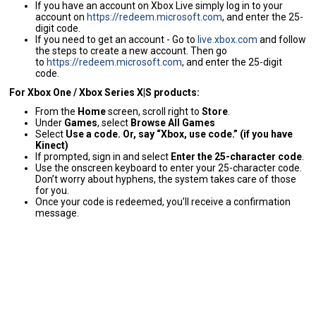
If you have an account on Xbox Live simply log in to your
account on
https://redeem.microsoft.com
, and enter the 25-
digit code.
If you need to get an account - Go to
live.xbox.com
and follow
the steps to create a new account. Then go
to
https://redeem.microsoft.com
, and enter the 25-digit
code.
For Xbox One / Xbox Series X|S products:
From the
Home
screen, scroll right to
Store
.
Under
Games
, select
Browse All Games
Select
Use a code. Or, say “Xbox, use code.” (if you have
Kinect)
If prompted, sign in and select
Enter the 25-character code
.
Use the onscreen keyboard to enter your 25-character code.
Don’t worry about hyphens, the system takes care of those
for you.
Once your code is redeemed, you’ll receive a confirmation
message.