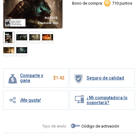
Bono de compra:
710 puntos
Comparte y
$
1.42
Seguro de calidad
gana
¿Mi computadora lo
¡Me gusta!
soportará?
Tipo de envío:
Código de activación