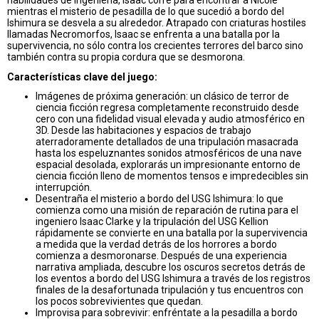
mientras el misterio de pesadilla de lo que sucedió a bordo del
Ishimura se desvela a su alrededor. Atrapado con criaturas hostiles
llamadas Necromorfos, Isaac se enfrenta a una batalla por la
supervivencia, no sólo contra los crecientes terrores del barco sino
también contra su propia cordura que se desmorona.
Características clave del juego:
Imágenes de próxima generación: un clásico de terror de
ciencia ficción regresa completamente reconstruido desde
cero con una fidelidad visual elevada y audio atmosférico en
3D. Desde las habitaciones y espacios de trabajo
aterradoramente detallados de una tripulación masacrada
hasta los espeluznantes sonidos atmosféricos de una nave
espacial desolada, explorarás un impresionante entorno de
ciencia ficción lleno de momentos tensos e impredecibles sin
interrupción.
Desentraña el misterio a bordo del USG Ishimura: lo que
comienza como una misión de reparación de rutina para el
ingeniero Isaac Clarke y la tripulación del USG Kellion
rápidamente se convierte en una batalla por la supervivencia
a medida que la verdad detrás de los horrores a bordo
comienza a desmoronarse. Después de una experiencia
narrativa ampliada, descubre los oscuros secretos detrás de
los eventos a bordo del USG Ishimura a través de los registros
finales de la desafortunada tripulación y tus encuentros con
los pocos sobrevivientes que quedan.
Improvisa para sobrevivir: enfréntate a la pesadilla a bordo