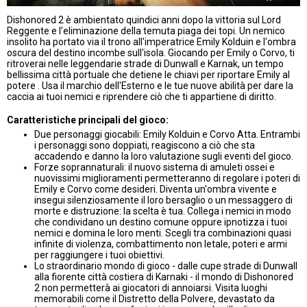
Dishonored 2 è ambientato quindici anni dopo la vittoria sul Lord
Reggente e l'eliminazione della temuta piaga dei topi. Un nemico
insolito ha portato via il trono all'imperatrice Emily Kolduin e l'ombra
oscura del destino incombe sull'isola. Giocando per Emily o Corvo, ti
ritroverai nelle leggendarie strade di Dunwall e Karnak, un tempo
bellissima città portuale
che detiene le chiavi per riportare Emily al
potere
. Usa il marchio dell'Esterno e le tue nuove abilità per dare la
caccia ai tuoi nemici e riprendere ciò che ti appartiene di diritto.
Caratteristiche principali del gioco:
Due personaggi giocabili: Emily Kolduin e Corvo Atta. Entrambi
i personaggi sono doppiati, reagiscono a ciò che sta
accadendo e danno la loro valutazione sugli eventi del gioco.
Forze soprannaturali: il nuovo sistema di amuleti ossei e
nuovissimi miglioramenti permetteranno di regolare i poteri di
Emily e Corvo come desideri. Diventa un'ombra vivente e
insegui silenziosamente il loro bersaglio o un messaggero di
morte e distruzione: la scelta è tua.
Collega i nemici in modo
che condividano un destino comune oppure ipnotizza i tuoi
nemici e domina le loro menti. Scegli tra combinazioni quasi
infinite di violenza, combattimento non letale, poteri e armi
per raggiungere i tuoi obiettivi.
Lo straordinario mondo di gioco - dalle cupe strade di Dunwall
alla fiorente città costiera di Karnaki - il mondo di Dishonored
2 non permetterà ai giocatori di annoiarsi. Visita luoghi
memorabili come il
Distretto della Polvere, devastato da