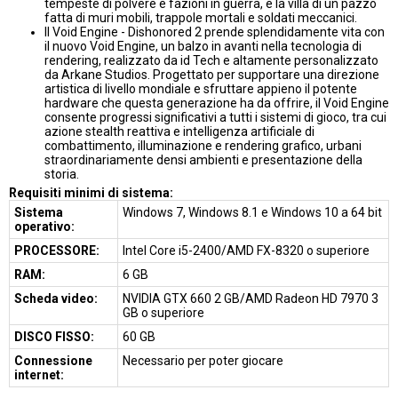
tempeste di polvere e fazioni in guerra, e la villa di un pazzo
fatta di muri mobili, trappole mortali e soldati meccanici.
Il Void Engine - Dishonored 2 prende splendidamente vita con
il nuovo Void Engine, un balzo in avanti nella tecnologia di
rendering, realizzato da id Tech e altamente personalizzato
da Arkane Studios. Progettato per supportare una direzione
artistica di livello mondiale e sfruttare appieno il potente
hardware che questa generazione ha da offrire, il Void Engine
consente progressi significativi a tutti i sistemi di gioco, tra cui
azione stealth reattiva e intelligenza artificiale di
combattimento, illuminazione e rendering grafico, urbani
straordinariamente densi ambienti e presentazione della
storia.
Requisiti minimi di sistema:
Sistema
Windows 7, Windows 8.1 e Windows 10 a 64 bit
operativo:
PROCESSORE:
Intel Core i5-2400/AMD FX-8320 o superiore
RAM:
6 GB
Scheda video:
NVIDIA GTX 660 2 GB/AMD Radeon HD 7970 3
GB o superiore
DISCO FISSO:
60 GB
Connessione
Necessario per poter giocare
internet: