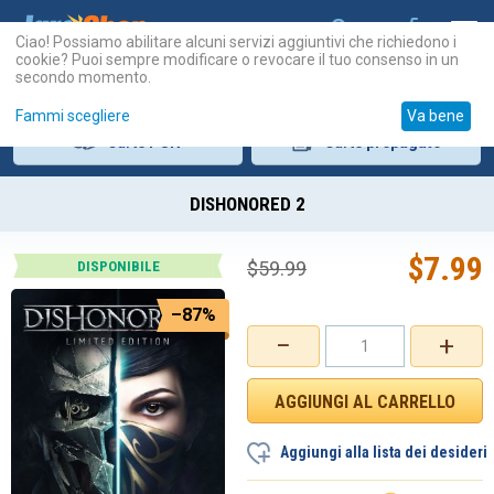
Ciao! Possiamo abilitare alcuni servizi aggiuntivi che richiedono i
cookie? Puoi sempre modificare o revocare il tuo consenso in un
secondo momento.
Fammi scegliere
Va bene
Carte
PSN
Carte
prepagate
DISHONORED 2
$
7.99
$
59.99
DISPONIBILE
–87%
−
+
Aggiungi alla lista dei desideri