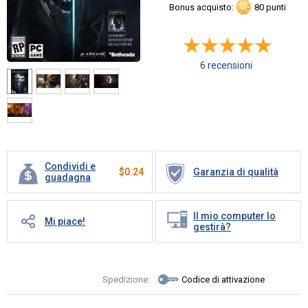
Bonus acquisto:
80 punti
6 recensioni
Condividi e
$
0.24
Garanzia di qualità
guadagna
Il mio computer lo
Mi piace!
gestirà?
Spedizione:
Codice di attivazione