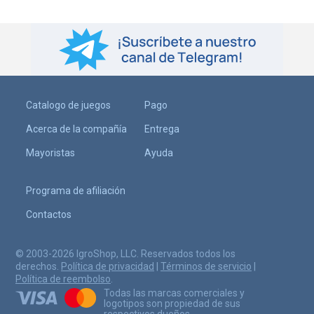
Catalogo de juegos
Pago
Acerca de la compañía
Entrega
Mayoristas
Ayuda
Programa de afiliación
Contactos
© 2003-2026 IgroShop, LLC. Reservados todos los
derechos.
Política de privacidad
|
Términos de servicio
|
Política de reembolso
.
Todas las marcas comerciales y
logotipos son propiedad de sus