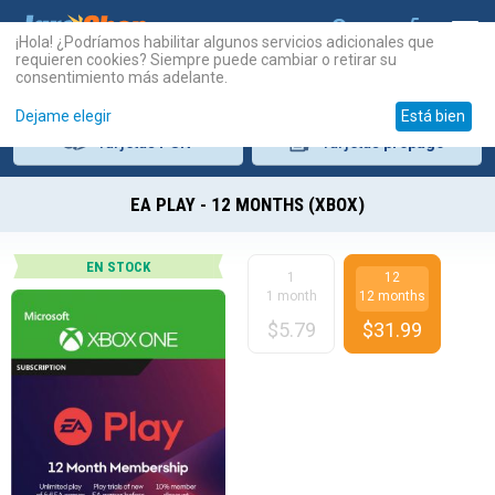
¡Hola! ¿Podríamos habilitar algunos servicios adicionales que
requieren cookies? Siempre puede cambiar o retirar su
consentimiento más adelante.
Dejame elegir
Está bien
Tarjetas
PSN
Tarjetas
prepago
EA PLAY - 12 MONTHS (XBOX)
EN STOCK
1
12
1 month
12 months
$
5.79
$
31.99