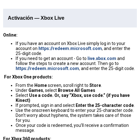
Activación — Xbox Live
Online:
If you have an account on Xbox Live simply log in to your
account on
https://redeem.microsoft.com
, and enter the
25-digit code.
If you need to get an account - Go to
live.xbox.com
and
follow the steps to create a new account. Then go to
https://redeem.microsoft.com
, and enter the 25-digit code.
For Xbox One products:
From the
Home
screen, scroll right to
Store
.
Under
Games
, select
Browse All Games
Select
Use a code. Or, say “Xbox, use code.” (if you have
Kinect)
If prompted, sign in and select
Enter the 25-character code
.
Use the onscreen keyboard to enter your 25-character code.
Don’t worry about hyphens, the system takes care of those
for you.
Once your code is redeemed, you’ll receive a confirmation
message.
For Xbox 360 products: