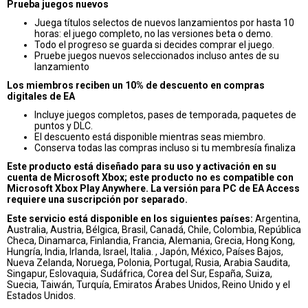
Prueba juegos nuevos
Juega títulos selectos de nuevos lanzamientos por hasta 10
horas: el juego completo, no las versiones beta o demo.
Todo el progreso se guarda si decides comprar el juego.
Pruebe juegos nuevos seleccionados incluso antes de su
lanzamiento
Los miembros reciben un 10% de descuento en compras
digitales de EA
Incluye juegos completos, pases de temporada, paquetes de
puntos y DLC.
El descuento está disponible mientras seas miembro.
Conserva todas las compras incluso si tu membresía finaliza
Este producto está diseñado para su uso y activación en su
cuenta de Microsoft Xbox; este producto no es compatible con
Microsoft Xbox Play Anywhere. La versión para PC de EA Access
requiere una suscripción por separado.
Este servicio está disponible en los siguientes países:
Argentina,
Australia, Austria, Bélgica, Brasil, Canadá, Chile, Colombia, República
Checa, Dinamarca, Finlandia, Francia, Alemania, Grecia, Hong Kong,
Hungría, India, Irlanda, Israel, Italia. , Japón, México, Países Bajos,
Nueva Zelanda, Noruega, Polonia, Portugal, Rusia, Arabia Saudita,
Singapur, Eslovaquia, Sudáfrica, Corea del Sur, España, Suiza,
Suecia, Taiwán, Turquía, Emiratos Árabes Unidos, Reino Unido y el
Estados Unidos.