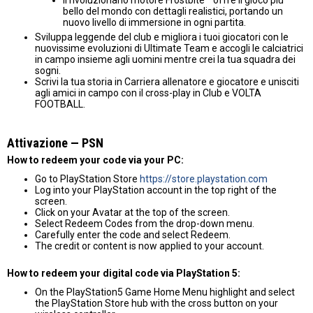
bello del mondo con dettagli realistici, portando un
nuovo livello di immersione in ogni partita.
Sviluppa leggende del club e migliora i tuoi giocatori con le
nuovissime evoluzioni di Ultimate Team e accogli le calciatrici
in campo insieme agli uomini mentre crei la tua squadra dei
sogni.
Scrivi la tua storia in Carriera allenatore e giocatore e unisciti
agli amici in campo con il cross-play in Club e VOLTA
FOOTBALL.
Attivazione — PSN
How to redeem your code via your PC:
Go to PlayStation Store
https://store.playstation.com
Log into your PlayStation account in the top right of the
screen.
Click on your Avatar at the top of the screen.
Select Redeem Codes from the drop-down menu.
Carefully enter the code and select Redeem.
The credit or content is now applied to your account.
How to redeem your digital code via PlayStation 5:
On the PlayStation5 Game Home Menu highlight and select
the PlayStation Store hub with the cross button on your