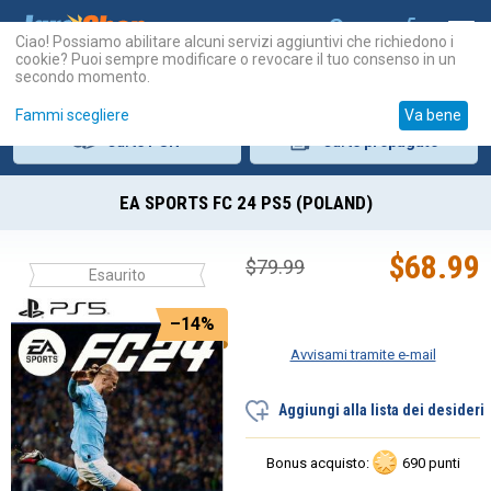
Ciao! Possiamo abilitare alcuni servizi aggiuntivi che richiedono i
cookie? Puoi sempre modificare o revocare il tuo consenso in un
secondo momento.
Fammi scegliere
Va bene
Carte
PSN
Carte
prepagate
EA SPORTS FC 24 PS5 (POLAND)
$
68.99
$
79.99
Esaurito
–14%
Avvisami tramite e-mail
Aggiungi alla lista dei desideri
Bonus acquisto:
690 punti