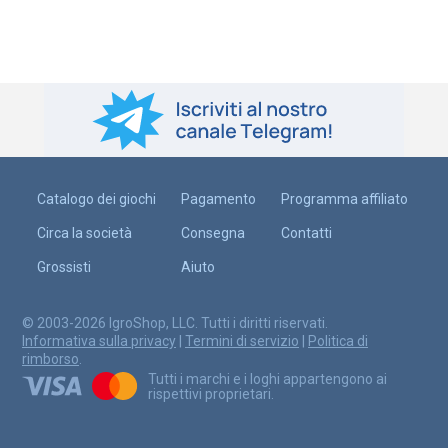
Catalogo dei giochi
Pagamento
Programma affiliato
Circa la società
Consegna
Contatti
Grossisti
Aiuto
© 2003-2026 IgroShop, LLC. Tutti i diritti riservati.
Informativa sulla privacy
|
Termini di servizio
|
Politica di
rimborso
.
Tutti i marchi e i loghi appartengono ai
rispettivi proprietari.