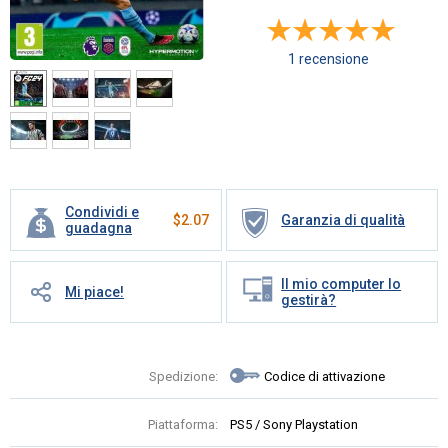
1 recensione
Condividi e
$
2.07
Garanzia di qualità
guadagna
Il mio computer lo
Mi piace!
gestirà?
Spedizione:
Codice di attivazione
Piattaforma:
PS5 / Sony Playstation