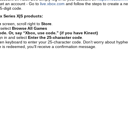
get an account - Go to
live.xbox.com
and follow the steps to create a 
5-digit code.
 Series X|S products:
e
screen, scroll right to
Store
.
 select
Browse All Games
de. Or, say “Xbox, use code.” (if you have Kinect)
gn in and select
Enter the 25-character code
.
en keyboard to enter your 25-character code. Don’t worry about hyphen
 is redeemed, you’ll receive a confirmation message.