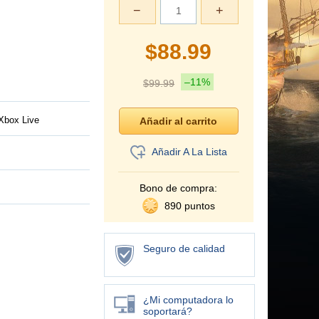
−
+
$
88.99
–11%
$
99.99
Xbox Live
Añadir A La Lista
Bono de compra:
890 puntos
Seguro de calidad
¿Mi computadora lo
soportará?