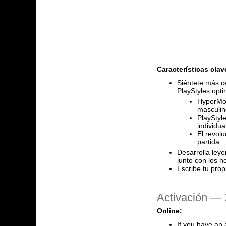
Características clav
Siéntete más c
PlayStyles opti
HyperMot
masculin
PlayStyle
individua
El revol
partida.
Desarrolla leye
junto con los h
Escribe tu pro
Activación — 
Online:
If you have an 