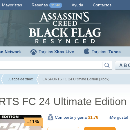
Mayoristas
Reseñas
Ayuda
Contactos
21510
on Network
Tarjetas
Xbox Live
Tarjetas
iTunes
AB
Juegos de xbox
EA SPORTS FC 24 Ultimate Edition (Xbox)
TS FC 24 Ultimate Edition 
¡Me gusta!
Comparte y gana
$
1.78
–11%