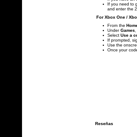
If you need to 
and enter the 2
For Xbox One / Xbox
From the
Hom
Under
Games
,
Select
Use a co
If prompted, si
Use the onscre
Once your code
Reseñas