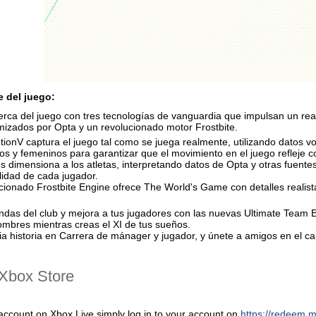
e del juego:
erca del juego con tres tecnologías de vanguardia que impulsan un re
mizados por Opta y un revolucionado motor Frostbite.
ionV captura el juego tal como se juega realmente, utilizando datos v
os y femeninos para garantizar que el movimiento en el juego refleje c
s dimensiona a los atletas, interpretando datos de Opta y otras fuentes 
lidad de cada jugador.
ucionado Frostbite Engine ofrece The World's Game con detalles realis
ndas del club y mejora a tus jugadores con las nuevas Ultimate Team Ev
ombres mientras creas el XI de tus sueños.
pia historia en Carrera de mánager y jugador, y únete a amigos en e
Хbox Store
account on Xbox Live simply log in to your account on
https://redeem.m