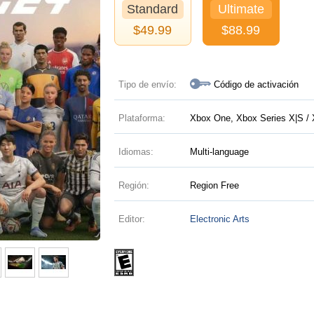
Standard
Ultimate
$
49.99
$
88.99
Tipo de envío:
Código de activación
Plataforma:
Xbox One, Xbox Series X|S / 
Idiomas:
Multi-language
Región:
Region Free
Editor:
Electronic Arts