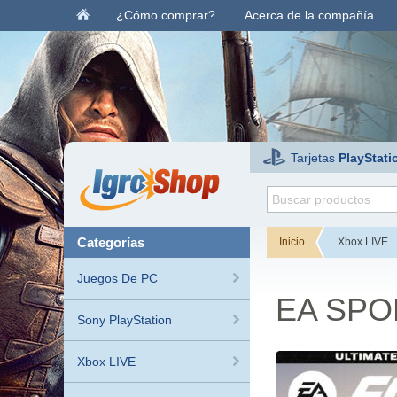
¿Cómo comprar?
Acerca de la compañía
Tarjetas
PlayStati
categorías
Inicio
Xbox LIVE
Juegos De PC
EA SPOR
Sony PlayStation
Xbox LIVE