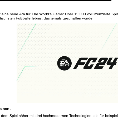
eine neue Ära für The World's Game: Über 19.000 voll lizenzierte Spi
schsten Fußballerlebnis, das jemals geschaffen wurde.
ionen:
h dem Spiel näher mit drei hochmodernen Technologien, die für beispie