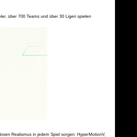
eler, über 700 Teams und über 30 Ligen spielen
llosen Realismus in jedem Spiel sorgen: HyperMotionV,