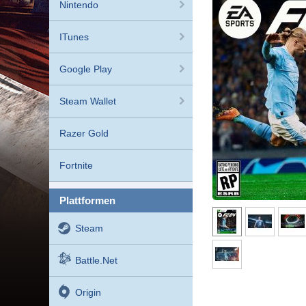
Nintendo
ITunes
Google Play
Steam Wallet
Razer Gold
Fortnite
plattformen
Steam
Battle.net
Origin