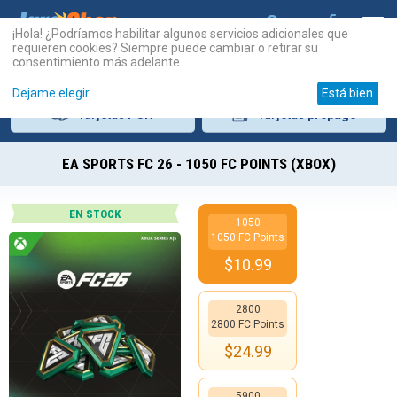
¡Hola! ¿Podríamos habilitar algunos servicios adicionales que
requieren cookies? Siempre puede cambiar o retirar su
consentimiento más adelante.
Dejame elegir
Está bien
Tarjetas
PSN
Tarjetas
prepago
EA SPORTS FC 26 - 1050 FC POINTS (XBOX)
EN STOCK
1050
1050 FC Points
$
10.99
2800
2800 FC Points
$
24.99
5900