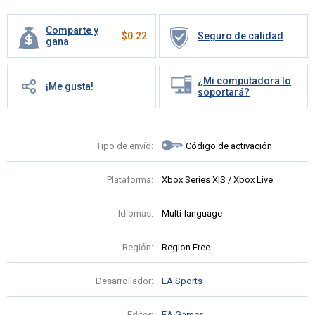
Comparte y
$
0.22
Seguro de calidad
gana
¿Mi computadora lo
¡Me gusta!
soportará?
Tipo de envío:
Código de activación
Plataforma:
Xbox Series X|S / Xbox Live
Idiomas:
Multi-language
Región:
Region Free
Desarrollador:
EA Sports
Editor:
EA Games