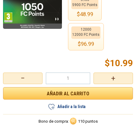
5900 FC Points
$
48.99
12000
12000 FC Points
$
96.99
$
10.99
−
+
Añadir a la lista
Bono de compra:
110 puntos